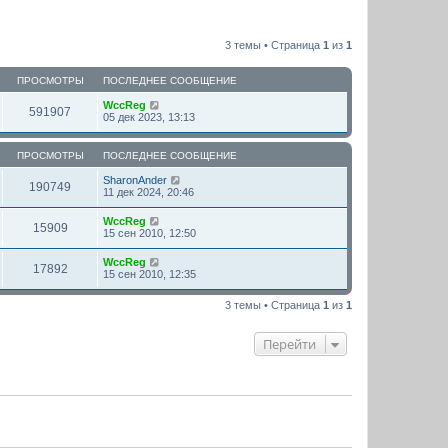
3 темы • Страница
1
из
1
ПРОСМОТРЫ
ПОСЛЕДНЕЕ СООБЩЕНИЕ
WccReg
591907
05 дек 2023, 13:13
ПРОСМОТРЫ
ПОСЛЕДНЕЕ СООБЩЕНИЕ
SharonAnder
190749
11 дек 2024, 20:46
WccReg
15909
15 сен 2010, 12:50
WccReg
17892
15 сен 2010, 12:35
3 темы • Страница
1
из
1
Перейти