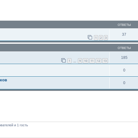
ОТВЕТЫ
37
1
2
3
ОТВЕТЫ
185
1
9
10
11
12
13
…
0
тков
0
вателей и 1 гость