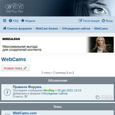
FAQ
Медали
Регистрация
Вход
Список форумов
WebCam бизнес
Обсуждение сайтов
WebCams
WebCams
Новая тема
3 темы • Страница
1
из
1
Объявления
Правила Форума.
Последнее сообщение
WccReg
«
05 дек 2023, 13:13
Добавлено в форуме
Обсуждение сайтов
Ответы:
37
1
2
3
Темы
WebCams.com