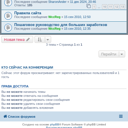
Последнее сообщение
SharonAnder
«
11 дек 2024, 20:46
Ответы:
185
1
10
11
12
13
…
Правила сайта
Последнее сообщение
WccReg
«
15 сен 2010, 12:50
Пошаговое руководство для больших заработков
Последнее сообщение
WccReg
«
15 сен 2010, 12:35
Новая тема
3 темы • Страница
1
из
1
Перейти
КТО СЕЙЧАС НА КОНФЕРЕНЦИИ
Сейчас этот форум просматривают: нет зарегистрированных пользователей и 1
гость
ПРАВА ДОСТУПА
Вы
не можете
начинать темы
Вы
не можете
отвечать на сообщения
Вы
не можете
редактировать свои сообщения
Вы
не можете
удалять свои сообщения
Вы
не можете
добавлять вложения
Список форумов
Создано на основе
phpBB
® Forum Software © phpBB Limited
Русская поддержка phpBB