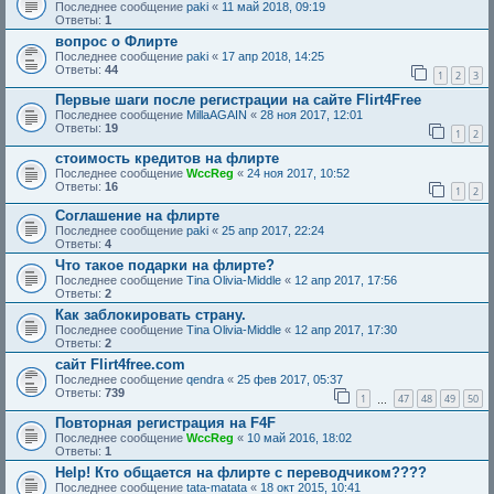
Последнее сообщение
paki
«
11 май 2018, 09:19
Ответы:
1
вопрос о Флирте
Последнее сообщение
paki
«
17 апр 2018, 14:25
Ответы:
44
1
2
3
Первые шаги после регистрации на сайте Flirt4Free
Последнее сообщение
MillaAGAIN
«
28 ноя 2017, 12:01
Ответы:
19
1
2
стоимость кредитов на флирте
Последнее сообщение
WccReg
«
24 ноя 2017, 10:52
Ответы:
16
1
2
Соглашение на флирте
Последнее сообщение
paki
«
25 апр 2017, 22:24
Ответы:
4
Что такое подарки на флирте?
Последнее сообщение
Tina Olivia-Middle
«
12 апр 2017, 17:56
Ответы:
2
Как заблокировать страну.
Последнее сообщение
Tina Olivia-Middle
«
12 апр 2017, 17:30
Ответы:
2
сайт Flirt4free.com
Последнее сообщение
qendra
«
25 фев 2017, 05:37
Ответы:
739
1
47
48
49
50
…
Повторная регистрация на F4F
Последнее сообщение
WccReg
«
10 май 2016, 18:02
Ответы:
1
Help! Кто общается на флирте с переводчиком????
Последнее сообщение
tata-matata
«
18 окт 2015, 10:41