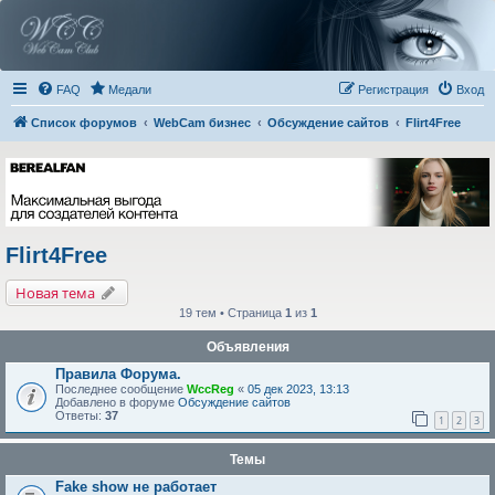
FAQ
Медали
Регистрация
Вход
Список форумов
WebCam бизнес
Обсуждение сайтов
Flirt4Free
Flirt4Free
Новая тема
19 тем • Страница
1
из
1
Объявления
Правила Форума.
Последнее сообщение
WccReg
«
05 дек 2023, 13:13
Добавлено в форуме
Обсуждение сайтов
Ответы:
37
1
2
3
Темы
Fake show не работает