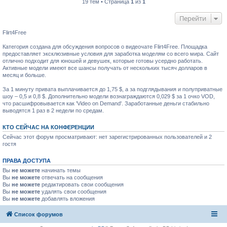
19 тем • Страница
1
из
1
Перейти
Flirt4Free
Категория создана для обсуждения вопросов о видеочате Flirt4Free. Площадка
предоставляет эксклюзивные условия для заработка моделям со всего мира. Сайт
отлично подходит для юношей и девушек, которые готовы усердно работать.
Активные модели имеют все шансы получать от нескольких тысяч долларов в
месяц и больше.
За 1 минуту привата выплачивается до 1,75 $, а за подглядывания и полуприватные
шоу – 0,5 и 0,8 $. Дополнительно модели вознаграждаются 0,029 $ за 1 очко VOD,
что расшифровывается как 'Video on Demand'. Заработанные деньги стабильно
выводятся 1 раз в 2 недели по средам.
КТО СЕЙЧАС НА КОНФЕРЕНЦИИ
Сейчас этот форум просматривают: нет зарегистрированных пользователей и 2
гостя
ПРАВА ДОСТУПА
Вы
не можете
начинать темы
Вы
не можете
отвечать на сообщения
Вы
не можете
редактировать свои сообщения
Вы
не можете
удалять свои сообщения
Вы
не можете
добавлять вложения
Список форумов