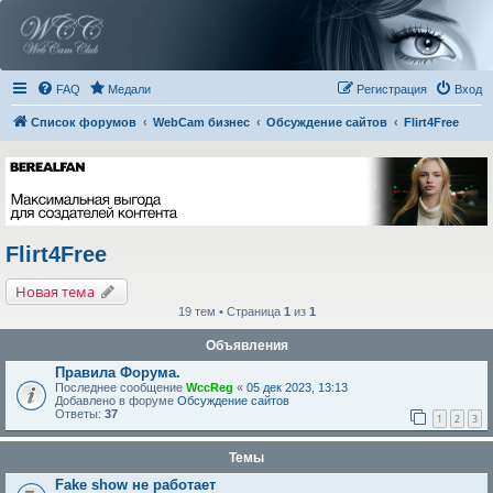
FAQ
Медали
Регистрация
Вход
Список форумов
WebCam бизнес
Обсуждение сайтов
Flirt4Free
Flirt4Free
Новая тема
19 тем • Страница
1
из
1
Объявления
Правила Форума.
Последнее сообщение
WccReg
«
05 дек 2023, 13:13
Добавлено в форуме
Обсуждение сайтов
Ответы:
37
1
2
3
Темы
Fake show не работает