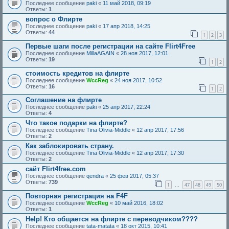
Последнее сообщение
paki
«
11 май 2018, 09:19
Ответы:
1
вопрос о Флирте
Последнее сообщение
paki
«
17 апр 2018, 14:25
Ответы:
44
1
2
3
Первые шаги после регистрации на сайте Flirt4Free
Последнее сообщение
MillaAGAIN
«
28 ноя 2017, 12:01
Ответы:
19
1
2
стоимость кредитов на флирте
Последнее сообщение
WccReg
«
24 ноя 2017, 10:52
Ответы:
16
1
2
Соглашение на флирте
Последнее сообщение
paki
«
25 апр 2017, 22:24
Ответы:
4
Что такое подарки на флирте?
Последнее сообщение
Tina Olivia-Middle
«
12 апр 2017, 17:56
Ответы:
2
Как заблокировать страну.
Последнее сообщение
Tina Olivia-Middle
«
12 апр 2017, 17:30
Ответы:
2
сайт Flirt4free.com
Последнее сообщение
qendra
«
25 фев 2017, 05:37
Ответы:
739
1
47
48
49
50
…
Повторная регистрация на F4F
Последнее сообщение
WccReg
«
10 май 2016, 18:02
Ответы:
1
Help! Кто общается на флирте с переводчиком????
Последнее сообщение
tata-matata
«
18 окт 2015, 10:41