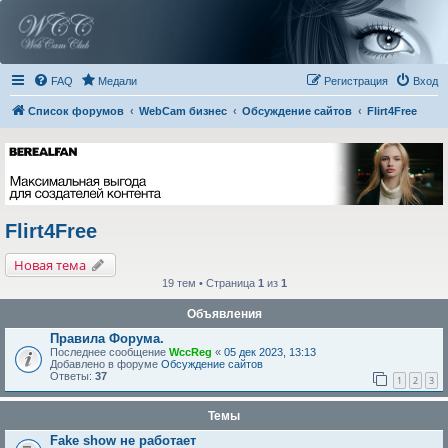
FAQ
Медали
Регистрация
Вход
Список форумов
WebCam бизнес
Обсуждение сайтов
Flirt4Free
Flirt4Free
Новая тема
19 тем • Страница
1
из
1
Объявления
Правила Форума.
Последнее сообщение
WccReg
«
05 дек 2023, 13:13
Добавлено в форуме
Обсуждение сайтов
Ответы:
37
1
2
3
Темы
Fake show не работает