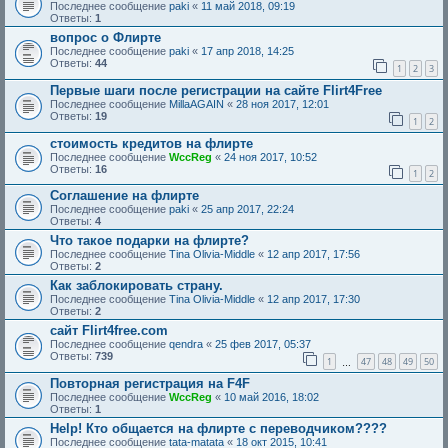
Последнее сообщение
paki
«
11 май 2018, 09:19
Ответы:
1
вопрос о Флирте
Последнее сообщение
paki
«
17 апр 2018, 14:25
Ответы:
44
1
2
3
Первые шаги после регистрации на сайте Flirt4Free
Последнее сообщение
MillaAGAIN
«
28 ноя 2017, 12:01
Ответы:
19
1
2
стоимость кредитов на флирте
Последнее сообщение
WccReg
«
24 ноя 2017, 10:52
Ответы:
16
1
2
Соглашение на флирте
Последнее сообщение
paki
«
25 апр 2017, 22:24
Ответы:
4
Что такое подарки на флирте?
Последнее сообщение
Tina Olivia-Middle
«
12 апр 2017, 17:56
Ответы:
2
Как заблокировать страну.
Последнее сообщение
Tina Olivia-Middle
«
12 апр 2017, 17:30
Ответы:
2
сайт Flirt4free.com
Последнее сообщение
qendra
«
25 фев 2017, 05:37
Ответы:
739
1
47
48
49
50
…
Повторная регистрация на F4F
Последнее сообщение
WccReg
«
10 май 2016, 18:02
Ответы:
1
Help! Кто общается на флирте с переводчиком????
Последнее сообщение
tata-matata
«
18 окт 2015, 10:41