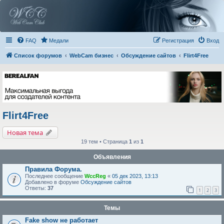
FAQ
Медали
Регистрация
Вход
Список форумов
WebCam бизнес
Обсуждение сайтов
Flirt4Free
Flirt4Free
Новая тема
19 тем • Страница
1
из
1
Объявления
Правила Форума.
Последнее сообщение
WccReg
«
05 дек 2023, 13:13
Добавлено в форуме
Обсуждение сайтов
Ответы:
37
1
2
3
Темы
Fake show не работает