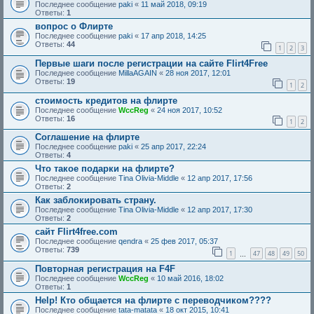
Последнее сообщение
paki
«
11 май 2018, 09:19
Ответы:
1
вопрос о Флирте
Последнее сообщение
paki
«
17 апр 2018, 14:25
Ответы:
44
1
2
3
Первые шаги после регистрации на сайте Flirt4Free
Последнее сообщение
MillaAGAIN
«
28 ноя 2017, 12:01
Ответы:
19
1
2
стоимость кредитов на флирте
Последнее сообщение
WccReg
«
24 ноя 2017, 10:52
Ответы:
16
1
2
Соглашение на флирте
Последнее сообщение
paki
«
25 апр 2017, 22:24
Ответы:
4
Что такое подарки на флирте?
Последнее сообщение
Tina Olivia-Middle
«
12 апр 2017, 17:56
Ответы:
2
Как заблокировать страну.
Последнее сообщение
Tina Olivia-Middle
«
12 апр 2017, 17:30
Ответы:
2
сайт Flirt4free.com
Последнее сообщение
qendra
«
25 фев 2017, 05:37
Ответы:
739
1
47
48
49
50
…
Повторная регистрация на F4F
Последнее сообщение
WccReg
«
10 май 2016, 18:02
Ответы:
1
Help! Кто общается на флирте с переводчиком????
Последнее сообщение
tata-matata
«
18 окт 2015, 10:41