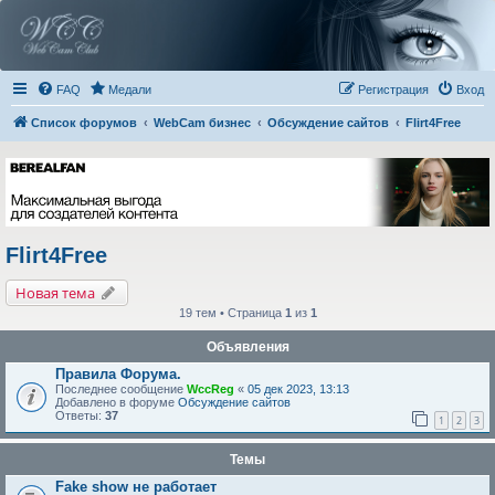
FAQ
Медали
Регистрация
Вход
Список форумов
WebCam бизнес
Обсуждение сайтов
Flirt4Free
Flirt4Free
Новая тема
19 тем • Страница
1
из
1
Объявления
Правила Форума.
Последнее сообщение
WccReg
«
05 дек 2023, 13:13
Добавлено в форуме
Обсуждение сайтов
Ответы:
37
1
2
3
Темы
Fake show не работает