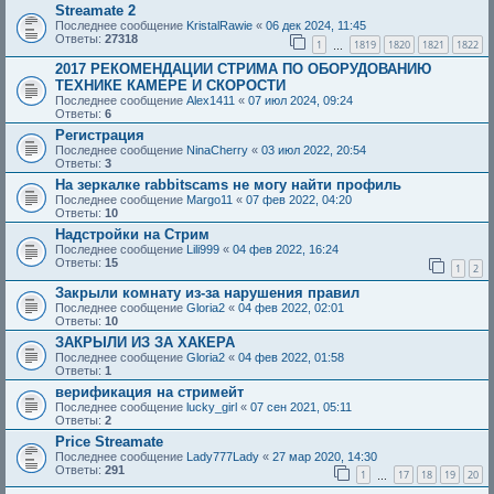
Streamate 2
Последнее сообщение
KristalRawie
«
06 дек 2024, 11:45
Ответы:
27318
1
1819
1820
1821
1822
…
2017 РЕКОМЕНДАЦИИ СТРИМА ПО ОБОРУДОВАНИЮ
ТЕХНИКЕ КАМЕРЕ И СКОРОСТИ
Последнее сообщение
Alex1411
«
07 июл 2024, 09:24
Ответы:
6
Регистрация
Последнее сообщение
NinaCherry
«
03 июл 2022, 20:54
Ответы:
3
На зеркалке rabbitscams не могу найти профиль
Последнее сообщение
Margo11
«
07 фев 2022, 04:20
Ответы:
10
Надстройки на Стрим
Последнее сообщение
Lili999
«
04 фев 2022, 16:24
Ответы:
15
1
2
Закрыли комнату из-за нарушения правил
Последнее сообщение
Gloria2
«
04 фев 2022, 02:01
Ответы:
10
ЗАКРЫЛИ ИЗ ЗА ХАКЕРА
Последнее сообщение
Gloria2
«
04 фев 2022, 01:58
Ответы:
1
верификация на стримейт
Последнее сообщение
lucky_girl
«
07 сен 2021, 05:11
Ответы:
2
Price Streamate
Последнее сообщение
Lady777Lady
«
27 мар 2020, 14:30
Ответы:
291
1
17
18
19
20
…