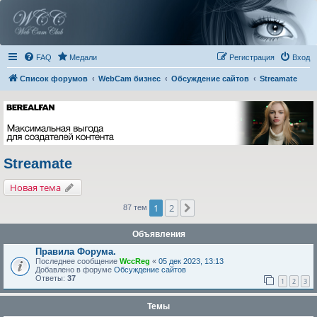
FAQ
Медали
Регистрация
Вход
Список форумов
WebCam бизнес
Обсуждение сайтов
Streamate
Streamate
Новая тема
1
2
След.
87 тем
Объявления
Правила Форума.
Последнее сообщение
WccReg
«
05 дек 2023, 13:13
Добавлено в форуме
Обсуждение сайтов
Ответы:
37
1
2
3
Темы