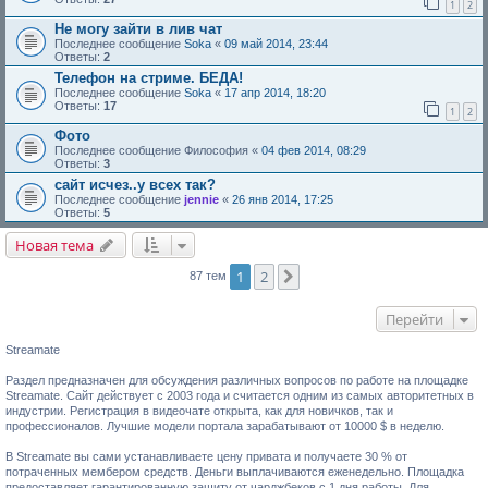
1
2
Не могу зайти в лив чат
Последнее сообщение
Soka
«
09 май 2014, 23:44
Ответы:
2
Телефон на стриме. БЕДА!
Последнее сообщение
Soka
«
17 апр 2014, 18:20
Ответы:
17
1
2
Фото
Последнее сообщение
Философия
«
04 фев 2014, 08:29
Ответы:
3
сайт исчез..у всех так?
Последнее сообщение
jennie
«
26 янв 2014, 17:25
Ответы:
5
Новая тема
1
2
След.
87 тем
Перейти
Streamate
Раздел предназначен для обсуждения различных вопросов по работе на площадке
Streamate. Сайт действует с 2003 года и считается одним из самых авторитетных в
индустрии. Регистрация в видеочате открыта, как для новичков, так и
профессионалов. Лучшие модели портала зарабатывают от 10000 $ в неделю.
В Streamate вы сами устанавливаете цену привата и получаете 30 % от
потраченных мембером средств. Деньги выплачиваются еженедельно. Площадка
предоставляет гарантированную защиту от чарджбеков с 1 дня работы. Для