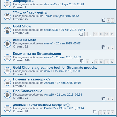
Запрещенка
Последнее сообщение
Люська27
«
11 дек 2016, 20:24
Ответы:
2
"Фишки" стримейта.
Последнее сообщение
Tamila
«
02 дек 2016, 04:54
Ответы:
25
1
2
Gold Show
Последнее сообщение
sergo2398
«
29 дек 2015, 16:44
Ответы:
281
1
16
17
18
19
…
стана на мате
Последнее сообщение
meme*
«
20 сен 2015, 05:07
Ответы:
22
1
2
Комменты на Streamate.com
Последнее сообщение
meme*
«
28 июн 2015, 16:53
Ответы:
166
1
9
10
11
12
…
Gold Club is a great new tool for Streamate models.
Последнее сообщение
don21
«
27 май 2015, 15:00
Ответы:
4
Поменять категорию?
Последнее сообщение
Anna19
«
17 апр 2015, 03:07
Ответы:
1
Про Блок-сессию
Последнее сообщение
Anna19
«
21 фев 2015, 09:38
Ответы:
21
1
2
делимся количеством сердечек))
Последнее сообщение
Dasha25
«
19 фев 2015, 03:14
Ответы:
48
1
2
3
4