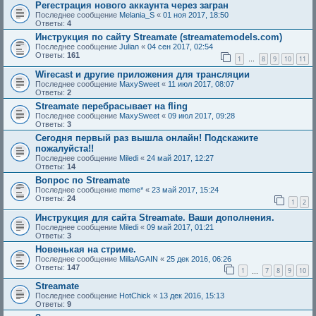
Регестрация нового аккаунта через загран
Последнее сообщение
Melania_S
«
01 ноя 2017, 18:50
Ответы:
4
Инструкция по сайту Streamate (streamatemodels.com)
Последнее сообщение
Julian
«
04 сен 2017, 02:54
Ответы:
161
1
8
9
10
11
…
Wirecast и другие приложения для трансляции
Последнее сообщение
MaxySweet
«
11 июл 2017, 08:07
Ответы:
2
Streamate перебрасывает на fling
Последнее сообщение
MaxySweet
«
09 июл 2017, 09:28
Ответы:
3
Сегодня первый раз вышла онлайн! Подскажите
пожалуйста!!
Последнее сообщение
Miledi
«
24 май 2017, 12:27
Ответы:
14
Вопрос по Streamate
Последнее сообщение
meme*
«
23 май 2017, 15:24
Ответы:
24
1
2
Инструкция для сайта Streamate. Ваши дополнения.
Последнее сообщение
Miledi
«
09 май 2017, 01:21
Ответы:
3
Новенькая на стриме.
Последнее сообщение
MillaAGAIN
«
25 дек 2016, 06:26
Ответы:
147
1
7
8
9
10
…
Streamate
Последнее сообщение
HotChick
«
13 дек 2016, 15:13
Ответы:
9