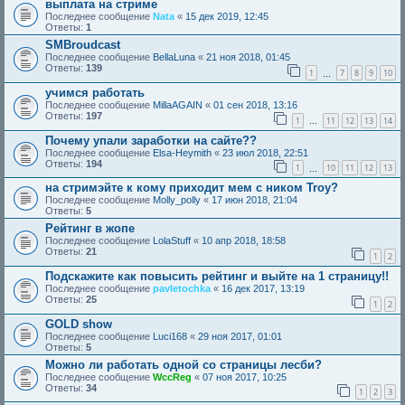
выплата на стриме
Последнее сообщение
Nata
«
15 дек 2019, 12:45
Ответы:
1
SMBroudcast
Последнее сообщение
BellaLuna
«
21 ноя 2018, 01:45
Ответы:
139
1
7
8
9
10
…
учимся работать
Последнее сообщение
MillaAGAIN
«
01 сен 2018, 13:16
Ответы:
197
1
11
12
13
14
…
Почему упали заработки на сайте??
Последнее сообщение
Elsa-Heymith
«
23 июл 2018, 22:51
Ответы:
194
1
10
11
12
13
…
на стримэйте к кому приходит мем с ником Troy?
Последнее сообщение
Molly_polly
«
17 июн 2018, 21:04
Ответы:
5
Рейтинг в жопе
Последнее сообщение
LolaStuff
«
10 апр 2018, 18:58
Ответы:
21
1
2
Подскажите как повысить рейтинг и выйте на 1 страницу!!
Последнее сообщение
pavletochka
«
16 дек 2017, 13:19
Ответы:
25
1
2
GOLD show
Последнее сообщение
Luci168
«
29 ноя 2017, 01:01
Ответы:
5
Можно ли работать одной со страницы лесби?
Последнее сообщение
WccReg
«
07 ноя 2017, 10:25
Ответы:
34
1
2
3