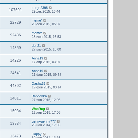
sergo2398
107501
29 дек 2015, 16:44
meme*
22729
20 сен 2015, 05:07
meme*
92436
28 июн 2015, 16:53
don21
14359
27 май 2015, 15:00
Anna19
14226
17 апр 2015, 03:07
Anna19
24541
21 фев 2015, 09:38
Dasha25
44892
19 фев 2015, 03:14
Babochka
24011
27 янв 2015, 12:06
WccReg
15034
12 янв 2015, 17:08
gennygenny777
13934
25 ноя 2014, 17:03
Happy
13473
30 сен 2014, 13:16