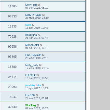
lucky_girl
11305
07 сен 2021, 05:11
Lady777Lady
98833
27 мар 2020, 14:30
Nata
12933
15 дек 2019, 12:45
BellaLuna
70528
21 ноя 2018, 01:45
MillaAGAIN
95656
01 сен 2018, 13:16
Elsa-Heymith
95305
23 июл 2018, 22:51
Molly_polly
15389
17 июн 2018, 21:04
LolaStuff
24414
10 апр 2018, 18:58
pavletochka
29093
16 дек 2017, 13:19
Luci168
16047
29 ноя 2017, 01:01
WccReg
32730
07 ноя 2017, 10:25