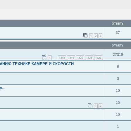
ОТВЕТЫ
37
1
2
3
ОТВЕТЫ
27318
1
1818
1819
1820
1821
1822
…
ВАНИЮ ТЕХНИКЕ КАМЕРЕ И СКОРОСТИ
6
3
ль
10
15
1
2
10
1