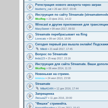
Регестрация нового аккаунта через загран
blueberry_cat
» 26 авг 2017, 03:45
Инструкция по сайту Streamate (streamatemode
WccReg
» 23 фев 2011, 14:22
Wirecast и другие приложения для трансляци
MaxySweet
» 09 июл 2017, 09:50
Streamate перебрасывает на fling
Lovecats
» 09 окт 2014, 18:06
Сегодня первый раз вышла онлайн! Подскажи
Miledi
» 21 май 2017, 17:45
Вопрос по Streamate
linda123
» 25 мар 2017, 23:16
Инструкция для сайта Streamate. Ваши допол
WccReg
» 06 июн 2014, 11:15
Новенькая на стриме.
intenza
» 24 июл 2013, 23:58
Streamate
MillaAGAIN
» 12 дек 2016, 17:44
Запрещенка
Люська27
» 11 дек 2016, 20:00
"Фишки" стримейта.
HannahParadise
» 13 авг 2012, 15:42