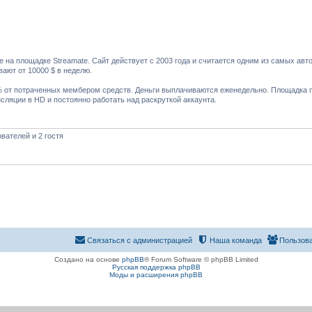
на площадке Streamate. Сайт действует с 2003 года и считается одним из самых авто
ают от 10000 $ в неделю.
 % от потраченных мембером средств. Деньги выплачиваются еженедельно. Площадка п
ляции в HD и постоянно работать над раскруткой аккаунта.
вателей и 2 гостя
Связаться с администрацией
Наша команда
Пользов
Создано на основе
phpBB
® Forum Software © phpBB Limited
Русская поддержка phpBB
Моды и расширения phpBB