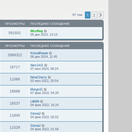
1
2
След.
87 тем
ПРОСМОТРЫ
ПОСЛЕДНЕЕ СООБЩЕНИЕ
WccReg
591931
05 дек 2023, 13:13
ПРОСМОТРЫ
ПОСЛЕДНЕЕ СООБЩЕНИЕ
KristalRawie
2989322
06 дек 2024, 11:45
Alex1411
16717
07 июл 2024, 09:24
NinaCherry
11066
03 июл 2022, 20:54
Margo11
18688
07 фев 2022, 04:20
Lili999
18537
04 фев 2022, 16:24
Gloria2
11845
04 фев 2022, 02:01
Gloria2
11029
04 фев 2022, 01:58