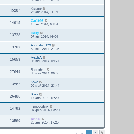
Kissme
45287
23 авг 2014, 11:19
Cat1993
14915
18 авг 2014, 03:54
Holly
13738
07 авг 2014, 09:06
Annushka123
13783
30 июл 2014, 21:25
AlexiaA
15653
03 июн 2014, 09:27
Babochka
27649
30 май 2014, 00:06
Soka
13562
09 май 2014, 23:44
Soka
26486
17 апр 2014, 18:20
Философия
14792
04 фев 2014, 08:29
jennie
13589
26 янв 2014, 17:25
1
2
След.
87 тем