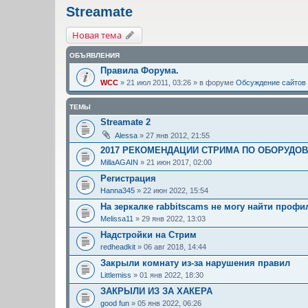
Streamate
Новая тема
ОБЪЯВЛЕНИЯ
Правила Форума.
WCC
» 21 июл 2011, 03:26 » в форуме
Обсуждение сайтов
ТЕМЫ
Streamate 2
Alessa
» 27 янв 2012, 21:55
2017 РЕКОМЕНДАЦИИ СТРИМА ПО ОБОРУДО
MillaAGAIN
» 21 июн 2017, 02:00
Регистрация
Hanna345
» 22 июн 2022, 15:54
На зеркалке rabbitscams не могу найти профи
Melissa11
» 29 янв 2022, 13:03
Надстройки на Стрим
redheadkit
» 06 авг 2018, 14:44
Закрыли комнату из-за нарушения правил
Littlemiss
» 01 янв 2022, 18:30
ЗАКРЫЛИ ИЗ ЗА ХАКЕРА
good fun
» 05 янв 2022, 06:26