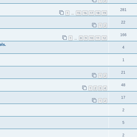
1
2
281
1
15
16
17
18
19
…
22
1
2
166
1
8
9
10
11
12
…
els.
4
1
21
1
2
48
1
2
3
4
17
1
2
2
5
2