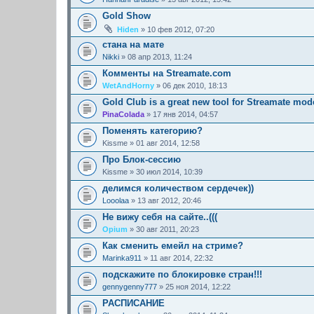
Gold Show
Hiden
» 10 фев 2012, 07:20
стана на мате
Nikki
» 08 апр 2013, 11:24
Комменты на Streamate.com
WetAndHorny
» 06 дек 2010, 18:13
Gold Club is a great new tool for Streamate mod
PinaColada
» 17 янв 2014, 04:57
Поменять категорию?
Kissme
» 01 авг 2014, 12:58
Про Блок-сессию
Kissme
» 30 июл 2014, 10:39
делимся количеством сердечек))
Looolaa
» 13 авг 2012, 20:46
Не вижу себя на сайте..(((
Opium
» 30 авг 2011, 20:23
Как сменить емейл на стриме?
Marinka911
» 11 авг 2014, 22:32
подскажите по блокировке стран!!!
gennygenny777
» 25 ноя 2014, 12:22
РАСПИСАНИЕ