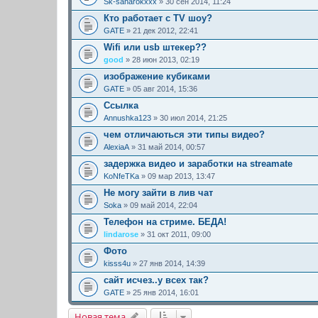
Sk-saharokxxx
» 30 сен 2014, 11:24
Кто работает с TV шоу?
GATE
» 21 дек 2012, 22:41
Wifi или usb штекер??
good
» 28 июн 2013, 02:19
изображение кубиками
GATE
» 05 авг 2014, 15:36
Ссылка
Annushka123
» 30 июл 2014, 21:25
чем отличаються эти типы видео?
AlexiaA
» 31 май 2014, 00:57
задержка видео и заработки на streamate
KoNfeTKa
» 09 мар 2013, 13:47
Не могу зайти в лив чат
Soka
» 09 май 2014, 22:04
Телефон на стриме. БЕДА!
lindarose
» 31 окт 2011, 09:00
Фото
kisss4u
» 27 янв 2014, 14:39
сайт исчез..у всех так?
GATE
» 25 янв 2014, 16:01
Новая тема