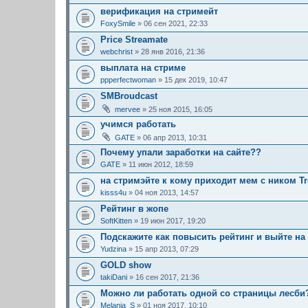
верификация на стримейт
FoxySmile
» 06 сен 2021, 22:33
Price Streamate
webchrist
» 28 янв 2016, 21:36
выплата на стриме
ppperfectwoman
» 15 дек 2019, 10:47
SMBroudcast
mervee
» 25 ноя 2015, 16:05
учимся работать
GATE
» 06 апр 2013, 10:31
Почему упали заработки на сайте??
GATE
» 11 июн 2012, 18:59
на стримэйте к кому приходит мем с ником T
kisss4u
» 04 ноя 2013, 14:57
Рейтинг в жопе
SoftKitten
» 19 июн 2017, 19:20
Подскажите как повысить рейтинг и выйте на 
Yudzina
» 15 апр 2013, 07:29
GOLD show
takiDani
» 16 сен 2017, 21:36
Можно ли работать одной со страницы лесби
Melania_S
» 01 ноя 2017, 10:10