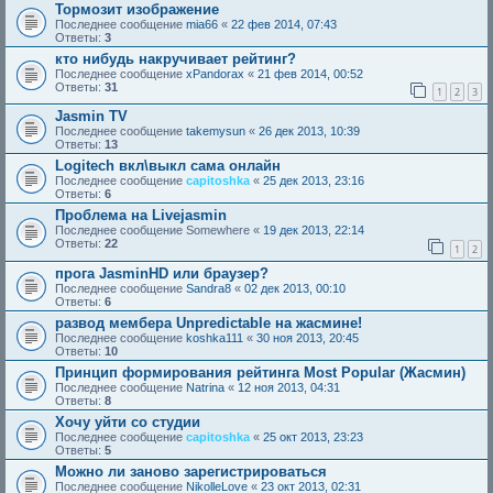
Тормозит изображение
Последнее сообщение
mia66
«
22 фев 2014, 07:43
Ответы:
3
кто нибудь накручивает рейтинг?
Последнее сообщение
xPandorax
«
21 фев 2014, 00:52
Ответы:
31
1
2
3
Jasmin TV
Последнее сообщение
takemysun
«
26 дек 2013, 10:39
Ответы:
13
Logitech вкл\выкл сама онлайн
Последнее сообщение
capitoshka
«
25 дек 2013, 23:16
Ответы:
6
Проблема на Livejasmin
Последнее сообщение
Somewhere
«
19 дек 2013, 22:14
Ответы:
22
1
2
прога JasminHD или браузер?
Последнее сообщение
Sandra8
«
02 дек 2013, 00:10
Ответы:
6
развод мембера Unpredictable на жасмине!
Последнее сообщение
koshka111
«
30 ноя 2013, 20:45
Ответы:
10
Принцип формирования рейтинга Most Popular (Жасмин)
Последнее сообщение
Natrina
«
12 ноя 2013, 04:31
Ответы:
8
Хочу уйти со студии
Последнее сообщение
capitoshka
«
25 окт 2013, 23:23
Ответы:
5
Можно ли заново зарегистрироваться
Последнее сообщение
NikolleLove
«
23 окт 2013, 02:31