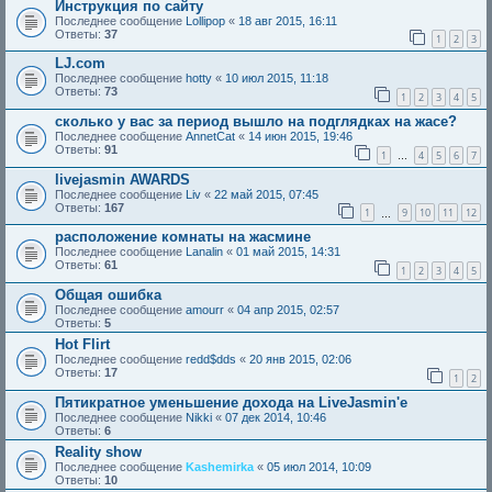
Инструкция по сайту
Последнее сообщение
Lollipop
«
18 авг 2015, 16:11
Ответы:
37
1
2
3
LJ.com
Последнее сообщение
hotty
«
10 июл 2015, 11:18
Ответы:
73
1
2
3
4
5
сколько у вас за период вышло на подглядках на жасе?
Последнее сообщение
AnnetCat
«
14 июн 2015, 19:46
Ответы:
91
1
4
5
6
7
…
livejasmin AWARDS
Последнее сообщение
Liv
«
22 май 2015, 07:45
Ответы:
167
1
9
10
11
12
…
расположение комнаты на жасмине
Последнее сообщение
Lanalin
«
01 май 2015, 14:31
Ответы:
61
1
2
3
4
5
Общая ошибка
Последнее сообщение
amourr
«
04 апр 2015, 02:57
Ответы:
5
Hot Flirt
Последнее сообщение
redd$dds
«
20 янв 2015, 02:06
Ответы:
17
1
2
Пятикратное уменьшение дохода на LiveJasmin'е
Последнее сообщение
Nikki
«
07 дек 2014, 10:46
Ответы:
6
Reality show
Последнее сообщение
Kashemirka
«
05 июл 2014, 10:09
Ответы:
10