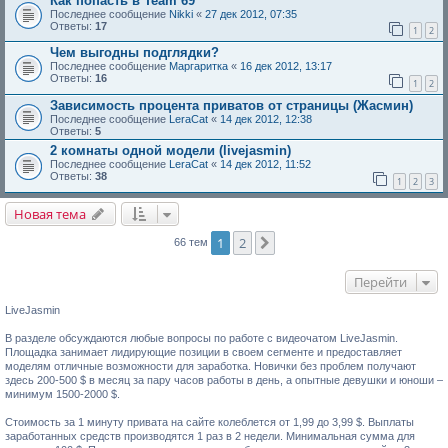
Как попасть в Team 69
Последнее сообщение
Nikki
«
27 дек 2012, 07:35
Ответы:
17
1
2
Чем выгодны подглядки?
Последнее сообщение
Маргаритка
«
16 дек 2012, 13:17
Ответы:
16
1
2
Зависимость процента приватов от страницы (Жасмин)
Последнее сообщение
LeraCat
«
14 дек 2012, 12:38
Ответы:
5
2 комнаты одной модели (livejasmin)
Последнее сообщение
LeraCat
«
14 дек 2012, 11:52
Ответы:
38
1
2
3
Новая тема
1
2
След.
66 тем
Перейти
LiveJasmin
В разделе обсуждаются любые вопросы по работе с видеочатом LiveJasmin.
Площадка занимает лидирующие позиции в своем сегменте и предоставляет
моделям отличные возможности для заработка. Новички без проблем получают
здесь 200-500 $ в месяц за пару часов работы в день, а опытные девушки и юноши –
минимум 1500-2000 $.
Стоимость за 1 минуту привата на сайте колеблется от 1,99 до 3,99 $. Выплаты
заработанных средств производятся 1 раз в 2 недели. Минимальная сумма для