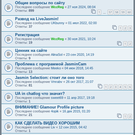
Общие вопросы по сайту
Последнее сообщение
WccReg
«
27 ноя 2024, 08:04
Ответы:
899
1
57
58
59
60
…
Развод на LiveJasmin!
Последнее сообщение
UKbunny
«
01 июл 2022, 02:00
Ответы:
37
1
2
3
Регистрация
Последнее сообщение
WccReg
«
30 ноя 2021, 10:24
Ответы:
19
1
2
Ценник на сайте
Последнее сообщение
AlinaSol
«
23 сен 2020, 14:19
Ответы:
9
Проблема с программой JasminCam
Последнее сообщение
Meeko
«
04 июн 2018, 14:45
Ответы:
13
Jasmin Selection: стоит ли оно того
Последнее сообщение
Vmrabv
«
26 окт 2017, 21:07
Ответы:
81
1
2
3
4
5
6
UA in chatlog что значит?
Последнее сообщение
sweet69
«
11 апр 2017, 19:18
Ответы:
1
ВНИМАНИЕ! Glamour Profile picture
Последнее сообщение
4opik
«
16 дек 2015, 01:20
Ответы:
21
1
2
КАК СДЕЛАТЬ ВИДЕО ХОРОШИМ
Последнее сообщение
Liv
«
12 сен 2015, 04:42
Ответы:
1