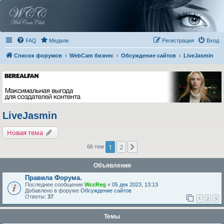
FAQ
Медали
Регистрация
Вход
Список форумов
WebCam бизнес
Обсуждение сайтов
LiveJasmin
LiveJasmin
Новая тема
1
2
След.
66 тем
Объявления
Правила Форума.
Последнее сообщение
WccReg
«
05 дек 2023, 13:13
Добавлено в форуме
Обсуждение сайтов
Ответы:
37
1
2
3
Темы