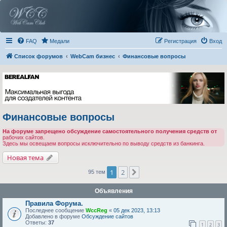
FAQ
Медали
Регистрация
Вход
Список форумов
WebCam бизнес
Финансовые вопросы
Финансовые вопросы
На форуме запрещено обсуждение самостоятельного получения средств от
рабочих сайтов.
Здесь мы освещаем вопросы исключительно по выводу средств из банкинга.
Новая тема
1
2
След.
95 тем
Объявления
Правила Форума.
Последнее сообщение
WccReg
«
05 дек 2023, 13:13
Добавлено в форуме
Обсуждение сайтов
Ответы:
37
1
2
3