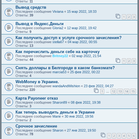
Ответы:
11
Вывод средств
Последнее сообщение
Viviana
«
15 мар 2022, 18:33
Ответы:
39
1
2
3
Вывод в Яндекс.Деньги
Последнее сообщение
Gloria2
«
12 мар 2022, 19:42
Ответы:
9
Как получить доступ к услуге срочного зачисления?
Последнее сообщение
stella67
«
04 мар 2022, 00:55
Ответы:
13
Как перечислить деньги себе на карточку
Последнее сообщение
Britney22
«
02 мар 2022, 21:54
Ответы:
44
1
2
3
Снять доллары в Белгороде в каком банкомате?
Последнее сообщение
marcia53
«
25 фев 2022, 00:22
Ответы:
4
WebMoney в Украине.
Последнее сообщение
wandaAndWishion
«
23 фев 2022, 04:27
Ответы:
220
1
12
13
14
15
…
Карта Payoneer отказ
Последнее сообщение
Sharon89
«
08 фев 2022, 19:38
Ответы:
3
Как теперь выводить деньги в Украине
Последнее сообщение
Marie
«
30 янв 2022, 19:56
Ответы:
2
Срочное зачисление
Последнее сообщение
Sharon
«
27 янв 2022, 19:50
Ответы:
78
1
2
3
4
5
6