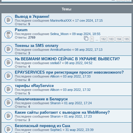
Темы
Вывод в Украине!
Последнее сообщение
Marino4kaXXX
«
17 сен 2024, 17:15
Ответы:
9
Paxum
Последнее сообщение
Selina_Moon
«
09 мар 2024, 18:55
Ответы:
2769
1
182
183
184
185
…
Токены за SMS оплату
Последнее сообщение
AnntikaRambo
«
08 апр 2022, 17:13
Ответы:
3
На ВЕБМАНИ МОЖНО СЕЙЧАС В УКРАИНЕ ВЫВЕСТИ?
Последнее сообщение
stella67
«
08 апр 2022, 04:52
Ответы:
4
EPAYSERVICES при регистрации просит невозможного?
Последнее сообщение
Allison
«
03 апр 2022, 17:33
Ответы:
8
тарифы eRayService
Последнее сообщение
Allison
«
03 апр 2022, 17:32
Ответы:
5
обналичивание в Беларуси
Последнее сообщение
Sharon
«
01 апр 2022, 17:24
Ответы:
4
Какие сайты работают с выводом на WebMoney?
Последнее сообщение
Sharon
«
01 апр 2022, 17:23
Ответы:
3
Безопасный перевод из Сша
Последнее сообщение
Sophie1
«
31 мар 2022, 23:39