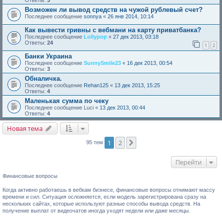
Ответы:
3
Возможен ли вывод средств на чужой рублевый счет?
Последнее сообщение
sonnya
«
26 янв 2014, 10:14
Как вывести гривны с вебмани на карту приватбанка?
Последнее сообщение
Lollypop
«
27 дек 2013, 03:18
Ответы:
24
1
2
Банки Украина
Последнее сообщение
SunnySmile23
«
16 дек 2013, 00:54
Ответы:
3
Обналичка.
Последнее сообщение
Rehan125
«
13 дек 2013, 15:25
Ответы:
4
Маленькая сумма по чеку
Последнее сообщение
Luci
«
13 дек 2013, 00:44
Ответы:
4
Новая тема
1
2
След.
95 тем
Перейти
Финансовые вопросы
Когда активно работаешь в вебкам бизнесе, финансовые вопросы отнимают массу
времени и сил. Ситуация осложняется, если модель зарегистрирована сразу на
нескольких сайтах, которые используют разные способы вывода средств. На
получение выплат от видеочатов иногда уходят недели или даже месяцы.