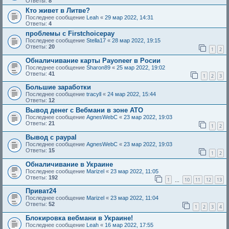
Ответы:
8
Кто живет в Литве?
Последнее сообщение
Leah
«
29 мар 2022, 14:31
Ответы:
4
проблемы с Firstchoicepay
Последнее сообщение
Stella17
«
28 мар 2022, 19:15
Ответы:
20
1
2
Обналичивание карты Payoneer в Росии
Последнее сообщение
Sharon89
«
25 мар 2022, 19:02
Ответы:
41
1
2
3
Большие заработки
Последнее сообщение
tracyll
«
24 мар 2022, 15:44
Ответы:
12
Вывод денег с Вебмани в зоне АТО
Последнее сообщение
AgnesWebC
«
23 мар 2022, 19:03
Ответы:
21
1
2
Вывод с paypal
Последнее сообщение
AgnesWebC
«
23 мар 2022, 19:03
Ответы:
15
1
2
Обналичивание в Украине
Последнее сообщение
Marizel
«
23 мар 2022, 11:05
Ответы:
192
1
10
11
12
13
…
Приват24
Последнее сообщение
Marizel
«
23 мар 2022, 11:04
Ответы:
52
1
2
3
4
Блокировка вебмани в Украине!
Последнее сообщение
Leah
«
16 мар 2022, 17:55