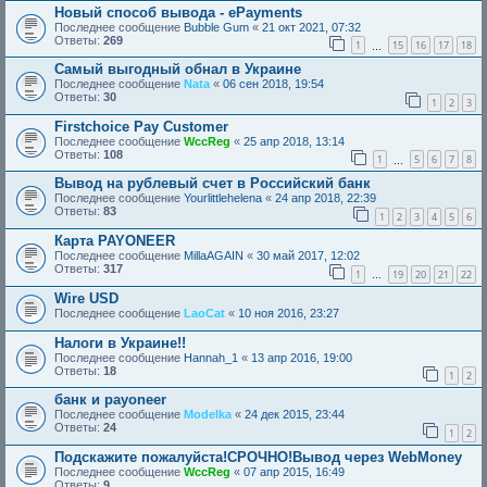
Новый способ вывода - ePayments
Последнее сообщение
Bubble Gum
«
21 окт 2021, 07:32
Ответы:
269
1
15
16
17
18
…
Самый выгодный обнал в Украине
Последнее сообщение
Nata
«
06 сен 2018, 19:54
Ответы:
30
1
2
3
Firstchoice Pay Customer
Последнее сообщение
WccReg
«
25 апр 2018, 13:14
Ответы:
108
1
5
6
7
8
…
Вывод на рублевый счет в Российский банк
Последнее сообщение
Yourlittlehelena
«
24 апр 2018, 22:39
Ответы:
83
1
2
3
4
5
6
Карта PAYONEER
Последнее сообщение
MillaAGAIN
«
30 май 2017, 12:02
Ответы:
317
1
19
20
21
22
…
Wire USD
Последнее сообщение
LaoCat
«
10 ноя 2016, 23:27
Налоги в Украине!!
Последнее сообщение
Hannah_1
«
13 апр 2016, 19:00
Ответы:
18
1
2
банк и payoneer
Последнее сообщение
Modelka
«
24 дек 2015, 23:44
Ответы:
24
1
2
Подскажите пожалуйста!СРОЧНО!Вывод через WebMoney
Последнее сообщение
WccReg
«
07 апр 2015, 16:49
Ответы:
9