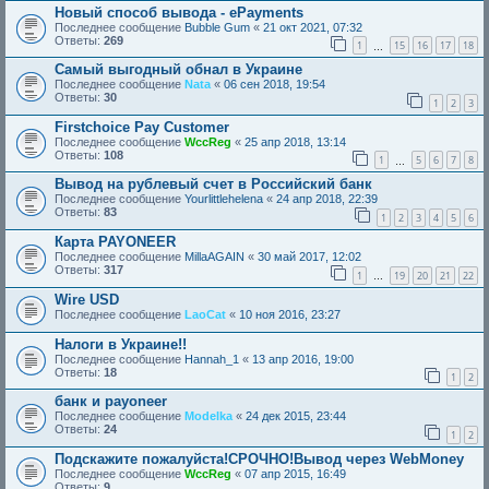
Новый способ вывода - ePayments
Последнее сообщение
Bubble Gum
«
21 окт 2021, 07:32
Ответы:
269
1
15
16
17
18
…
Самый выгодный обнал в Украине
Последнее сообщение
Nata
«
06 сен 2018, 19:54
Ответы:
30
1
2
3
Firstchoice Pay Customer
Последнее сообщение
WccReg
«
25 апр 2018, 13:14
Ответы:
108
1
5
6
7
8
…
Вывод на рублевый счет в Российский банк
Последнее сообщение
Yourlittlehelena
«
24 апр 2018, 22:39
Ответы:
83
1
2
3
4
5
6
Карта PAYONEER
Последнее сообщение
MillaAGAIN
«
30 май 2017, 12:02
Ответы:
317
1
19
20
21
22
…
Wire USD
Последнее сообщение
LaoCat
«
10 ноя 2016, 23:27
Налоги в Украине!!
Последнее сообщение
Hannah_1
«
13 апр 2016, 19:00
Ответы:
18
1
2
банк и payoneer
Последнее сообщение
Modelka
«
24 дек 2015, 23:44
Ответы:
24
1
2
Подскажите пожалуйста!СРОЧНО!Вывод через WebMoney
Последнее сообщение
WccReg
«
07 апр 2015, 16:49
Ответы:
9