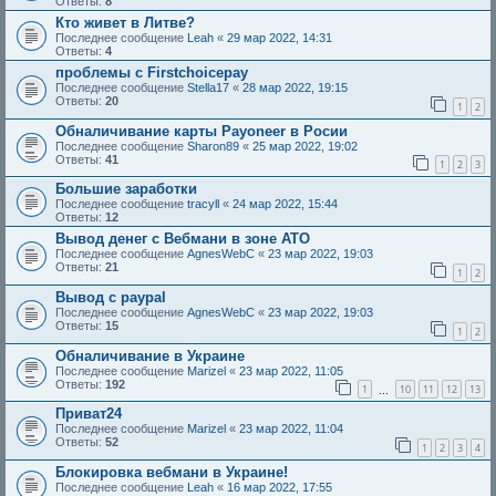
Ответы:
8
Кто живет в Литве?
Последнее сообщение
Leah
«
29 мар 2022, 14:31
Ответы:
4
проблемы с Firstchoicepay
Последнее сообщение
Stella17
«
28 мар 2022, 19:15
Ответы:
20
1
2
Обналичивание карты Payoneer в Росии
Последнее сообщение
Sharon89
«
25 мар 2022, 19:02
Ответы:
41
1
2
3
Большие заработки
Последнее сообщение
tracyll
«
24 мар 2022, 15:44
Ответы:
12
Вывод денег с Вебмани в зоне АТО
Последнее сообщение
AgnesWebC
«
23 мар 2022, 19:03
Ответы:
21
1
2
Вывод с paypal
Последнее сообщение
AgnesWebC
«
23 мар 2022, 19:03
Ответы:
15
1
2
Обналичивание в Украине
Последнее сообщение
Marizel
«
23 мар 2022, 11:05
Ответы:
192
1
10
11
12
13
…
Приват24
Последнее сообщение
Marizel
«
23 мар 2022, 11:04
Ответы:
52
1
2
3
4
Блокировка вебмани в Украине!
Последнее сообщение
Leah
«
16 мар 2022, 17:55