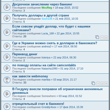
Досрочное зачисление через банкинг
Последнее сообщение
WccReg
«
18 мар 2015, 15:52
Ответы:
3
Получить доллары в другой стране
Последнее сообщение
Sasha38
«
21 янв 2015, 10:33
Ответы:
5
Если совсем упадёт доллар, что будет с нашими
сайтиками?
Последнее сообщение
Lucia_168
«
22 дек 2014, 15:55
Ответы:
20
1
2
Где в Украине можно снять в долларах в банкомате?
Последнее сообщение
andrea3
«
17 ноя 2014, 06:50
Ответы:
4
Первевод денег
Последнее сообщение
Isteriya
«
22 апр 2014, 06:30
Ответы:
2
по поводу оплаты на сайте camcontakts
Последнее сообщение
Natasha1990
«
01 апр 2014, 17:10
Ответы:
5
как завести webmoney
Последнее сообщение
mamba
«
03 мар 2014, 21:17
Ответы:
33
1
2
3
В Госдуму внесли поправки об ограничении анонимных
денежных
Последнее сообщение
Somewhere
«
03 мар 2014, 01:52
Ответы:
4
отрицательный счет в банкинге!
Последнее сообщение
Greddy4sex
«
17 фев 2014, 15:39