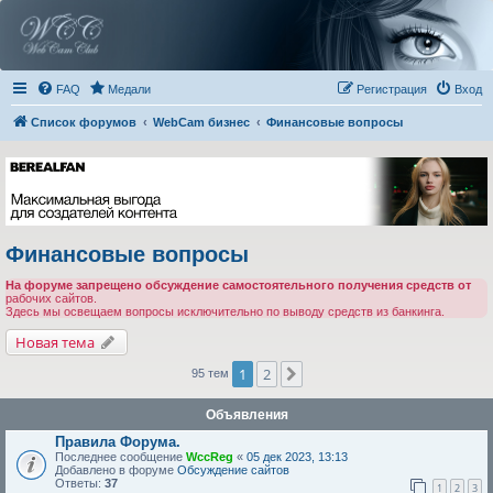
FAQ
Медали
Регистрация
Вход
Список форумов
WebCam бизнес
Финансовые вопросы
Финансовые вопросы
На форуме запрещено обсуждение самостоятельного получения средств от
рабочих сайтов.
Здесь мы освещаем вопросы исключительно по выводу средств из банкинга.
Новая тема
1
2
След.
95 тем
Объявления
Правила Форума.
Последнее сообщение
WccReg
«
05 дек 2023, 13:13
Добавлено в форуме
Обсуждение сайтов
Ответы:
37
1
2
3