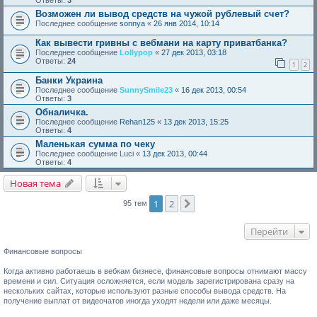
Ответы:
3
Возможен ли вывод средств на чужой рублевый счет?
Последнее сообщение
sonnya
«
26 янв 2014, 10:14
Как вывести гривны с вебмани на карту приватбанка?
Последнее сообщение
Lollypop
«
27 дек 2013, 03:18
Ответы:
24
1
2
Банки Украина
Последнее сообщение
SunnySmile23
«
16 дек 2013, 00:54
Ответы:
3
Обналичка.
Последнее сообщение
Rehan125
«
13 дек 2013, 15:25
Ответы:
4
Маленькая сумма по чеку
Последнее сообщение
Luci
«
13 дек 2013, 00:44
Ответы:
4
Новая тема
1
2
След.
95 тем
Перейти
Финансовые вопросы
Когда активно работаешь в вебкам бизнесе, финансовые вопросы отнимают массу
времени и сил. Ситуация осложняется, если модель зарегистрирована сразу на
нескольких сайтах, которые используют разные способы вывода средств. На
получение выплат от видеочатов иногда уходят недели или даже месяцы.