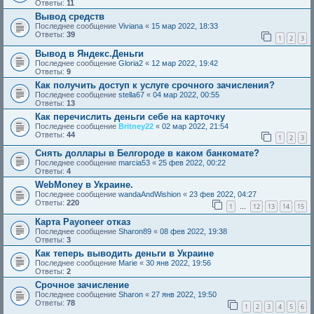
Ответы:
11
Вывод средств
Последнее сообщение
Viviana
«
15 мар 2022, 18:33
Ответы:
39
1
2
3
Вывод в Яндекс.Деньги
Последнее сообщение
Gloria2
«
12 мар 2022, 19:42
Ответы:
9
Как получить доступ к услуге срочного зачисления?
Последнее сообщение
stella67
«
04 мар 2022, 00:55
Ответы:
13
Как перечислить деньги себе на карточку
Последнее сообщение
Britney22
«
02 мар 2022, 21:54
Ответы:
44
1
2
3
Снять доллары в Белгороде в каком банкомате?
Последнее сообщение
marcia53
«
25 фев 2022, 00:22
Ответы:
4
WebMoney в Украине.
Последнее сообщение
wandaAndWishion
«
23 фев 2022, 04:27
Ответы:
220
1
12
13
14
15
…
Карта Payoneer отказ
Последнее сообщение
Sharon89
«
08 фев 2022, 19:38
Ответы:
3
Как теперь выводить деньги в Украине
Последнее сообщение
Marie
«
30 янв 2022, 19:56
Ответы:
2
Срочное зачисление
Последнее сообщение
Sharon
«
27 янв 2022, 19:50
Ответы:
78
1
2
3
4
5
6