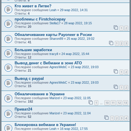
Ответы:
8
Кто живет в Литве?
Последнее сообщение
Leah
«
29 мар 2022, 14:31
Ответы:
4
проблемы с Firstchoicepay
Последнее сообщение
Stella17
«
28 мар 2022, 19:15
Ответы:
20
1
2
Обналичивание карты Payoneer в Росии
Последнее сообщение
Sharon89
«
25 мар 2022, 19:02
Ответы:
41
1
2
3
Большие заработки
Последнее сообщение
tracyll
«
24 мар 2022, 15:44
Ответы:
12
Вывод денег с Вебмани в зоне АТО
Последнее сообщение
AgnesWebC
«
23 мар 2022, 19:03
Ответы:
21
1
2
Вывод с paypal
Последнее сообщение
AgnesWebC
«
23 мар 2022, 19:03
Ответы:
15
1
2
Обналичивание в Украине
Последнее сообщение
Marizel
«
23 мар 2022, 11:05
Ответы:
192
1
10
11
12
13
…
Приват24
Последнее сообщение
Marizel
«
23 мар 2022, 11:04
Ответы:
52
1
2
3
4
Блокировка вебмани в Украине!
Последнее сообщение
Leah
«
16 мар 2022, 17:55