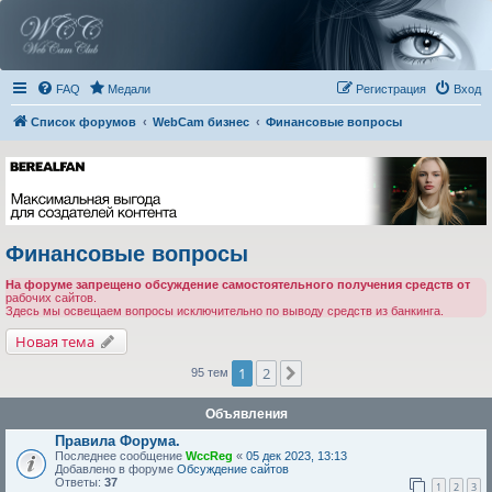
FAQ
Медали
Регистрация
Вход
Список форумов
WebCam бизнес
Финансовые вопросы
Финансовые вопросы
На форуме запрещено обсуждение самостоятельного получения средств от
рабочих сайтов.
Здесь мы освещаем вопросы исключительно по выводу средств из банкинга.
Новая тема
1
2
След.
95 тем
Объявления
Правила Форума.
Последнее сообщение
WccReg
«
05 дек 2023, 13:13
Добавлено в форуме
Обсуждение сайтов
Ответы:
37
1
2
3