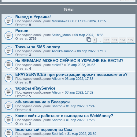
Темы
Вывод в Украине!
Последнее сообщение
Marino4kaXXX
«
17 сен 2024, 17:15
Ответы:
9
Paxum
Последнее сообщение
Selina_Moon
«
09 мар 2024, 18:55
Ответы:
2769
1
182
183
184
185
…
Токены за SMS оплату
Последнее сообщение
AnntikaRambo
«
08 апр 2022, 17:13
Ответы:
3
На ВЕБМАНИ МОЖНО СЕЙЧАС В УКРАИНЕ ВЫВЕСТИ?
Последнее сообщение
stella67
«
08 апр 2022, 04:52
Ответы:
4
EPAYSERVICES при регистрации просит невозможного?
Последнее сообщение
Allison
«
03 апр 2022, 17:33
Ответы:
8
тарифы eRayService
Последнее сообщение
Allison
«
03 апр 2022, 17:32
Ответы:
5
обналичивание в Беларуси
Последнее сообщение
Sharon
«
01 апр 2022, 17:24
Ответы:
4
Какие сайты работают с выводом на WebMoney?
Последнее сообщение
Sharon
«
01 апр 2022, 17:23
Ответы:
3
Безопасный перевод из Сша
Последнее сообщение
Sophie1
«
31 мар 2022, 23:39