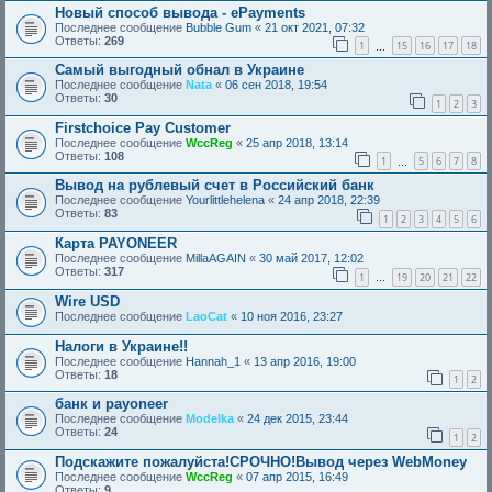
Новый способ вывода - ePayments
Последнее сообщение
Bubble Gum
«
21 окт 2021, 07:32
Ответы:
269
1
15
16
17
18
…
Самый выгодный обнал в Украине
Последнее сообщение
Nata
«
06 сен 2018, 19:54
Ответы:
30
1
2
3
Firstchoice Pay Customer
Последнее сообщение
WccReg
«
25 апр 2018, 13:14
Ответы:
108
1
5
6
7
8
…
Вывод на рублевый счет в Российский банк
Последнее сообщение
Yourlittlehelena
«
24 апр 2018, 22:39
Ответы:
83
1
2
3
4
5
6
Карта PAYONEER
Последнее сообщение
MillaAGAIN
«
30 май 2017, 12:02
Ответы:
317
1
19
20
21
22
…
Wire USD
Последнее сообщение
LaoCat
«
10 ноя 2016, 23:27
Налоги в Украине!!
Последнее сообщение
Hannah_1
«
13 апр 2016, 19:00
Ответы:
18
1
2
банк и payoneer
Последнее сообщение
Modelka
«
24 дек 2015, 23:44
Ответы:
24
1
2
Подскажите пожалуйста!СРОЧНО!Вывод через WebMoney
Последнее сообщение
WccReg
«
07 апр 2015, 16:49
Ответы:
9