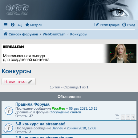
FAQ
Медали
Регистрация
Вход
Список форумов
WebCamCash
Конкурсы
Конкурсы
Новая тема
15 тем • Страница
1
из
1
Объявления
Правила Форума.
Последнее сообщение
WccReg
«
05 дек 2023, 13:13
Добавлено в форуме
Обсуждение сайтов
Ответы:
37
1
2
3
3-й конкурс на streamate!
Последнее сообщение
Janneu
«
26 июн 2018, 12:06
Ответы:
2
2-й конкурс на streamate.com