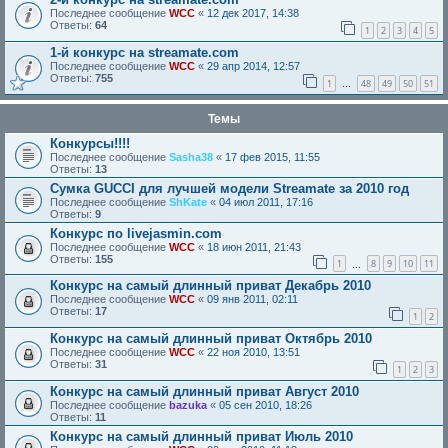
Последнее сообщение
WCC
«
12 дек 2017, 14:38
Ответы:
64
1
2
3
4
5
1-й конкурс на streamate.com
Последнее сообщение
WCC
«
29 апр 2014, 12:57
Ответы:
755
1
48
49
50
51
…
Темы
Конкурсы!!!!
Последнее сообщение
Sasha38
«
17 фев 2015, 11:55
Ответы:
13
Сумка GUCCI для лучшей модели Streamate за 2010 год
Последнее сообщение
ShKate
«
04 июл 2011, 17:16
Ответы:
9
Конкурс по livejasmin.com
Последнее сообщение
WCC
«
18 июн 2011, 21:43
Ответы:
155
1
8
9
10
11
…
Конкурс на самый длинный приват Декабрь 2010
Последнее сообщение
WCC
«
09 янв 2011, 02:11
Ответы:
17
1
2
Конкурс на самый длинный приват Октябрь 2010
Последнее сообщение
WCC
«
22 ноя 2010, 13:51
Ответы:
31
1
2
3
Конкурс на самый длинный приват Август 2010
Последнее сообщение
bazuka
«
05 сен 2010, 18:26
Ответы:
11
Конкурс на самый длинный приват Июль 2010