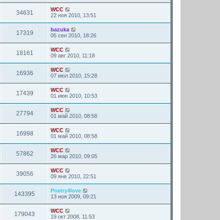
WCC
34631
22 ноя 2010, 13:51
bazuka
17319
05 сен 2010, 18:26
WCC
18161
09 авг 2010, 11:18
WCC
16936
07 июл 2010, 15:28
WCC
17439
01 июн 2010, 10:53
WCC
27794
01 май 2010, 08:58
WCC
16998
01 май 2010, 08:58
WCC
57862
26 мар 2010, 09:05
WCC
39056
09 янв 2010, 22:51
Poetry4love
143395
13 ноя 2009, 09:21
WCC
179043
19 окт 2008, 11:53