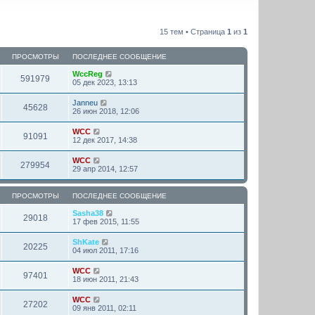
15 тем • Страница
1
из
1
ПРОСМОТРЫ
ПОСЛЕДНЕЕ СООБЩЕНИЕ
WccReg
591979
05 дек 2023, 13:13
Janneu
45628
26 июн 2018, 12:06
WCC
91091
12 дек 2017, 14:38
WCC
279954
29 апр 2014, 12:57
ПРОСМОТРЫ
ПОСЛЕДНЕЕ СООБЩЕНИЕ
Sasha38
29018
17 фев 2015, 11:55
ShKate
20225
04 июл 2011, 17:16
WCC
97401
18 июн 2011, 21:43
WCC
27202
09 янв 2011, 02:11