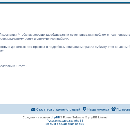
й компании. Чтобы вы хорошо зарабатывали и не испытывали проблем с получением 
фессиональному росту и увеличению прибыли.
 Посты о денежных розыгрышах с подробным описанием правил публикуются в нашем 
ит.
вателей и 1 гость
Связаться с администрацией
Наша команда
Пользов
Создано на основе
phpBB
® Forum Software © phpBB Limited
Русская поддержка phpBB
Моды и расширения phpBB