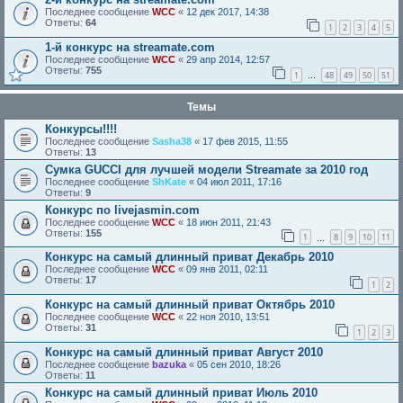
Последнее сообщение
WCC
«
12 дек 2017, 14:38
Ответы:
64
1
2
3
4
5
1-й конкурс на streamate.com
Последнее сообщение
WCC
«
29 апр 2014, 12:57
Ответы:
755
1
48
49
50
51
…
Темы
Конкурсы!!!!
Последнее сообщение
Sasha38
«
17 фев 2015, 11:55
Ответы:
13
Сумка GUCCI для лучшей модели Streamate за 2010 год
Последнее сообщение
ShKate
«
04 июл 2011, 17:16
Ответы:
9
Конкурс по livejasmin.com
Последнее сообщение
WCC
«
18 июн 2011, 21:43
Ответы:
155
1
8
9
10
11
…
Конкурс на самый длинный приват Декабрь 2010
Последнее сообщение
WCC
«
09 янв 2011, 02:11
Ответы:
17
1
2
Конкурс на самый длинный приват Октябрь 2010
Последнее сообщение
WCC
«
22 ноя 2010, 13:51
Ответы:
31
1
2
3
Конкурс на самый длинный приват Август 2010
Последнее сообщение
bazuka
«
05 сен 2010, 18:26
Ответы:
11
Конкурс на самый длинный приват Июль 2010