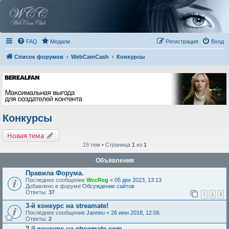
FAQ
Медали
Регистрация
Вход
Список форумов
WebCamCash
Конкурсы
Конкурсы
Новая тема
15 тем • Страница
1
из
1
Объявления
Правила Форума.
Последнее сообщение
WccReg
«
05 дек 2023, 13:13
Добавлено в форуме
Обсуждение сайтов
Ответы:
37
1
2
3
3-й конкурс на streamate!
Последнее сообщение
Janneu
«
26 июн 2018, 12:06
Ответы:
2
2-й конкурс на streamate.com