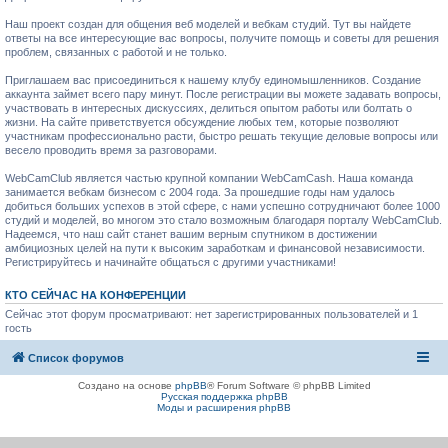
Наш проект создан для общения веб моделей и вебкам студий. Тут вы найдете
ответы на все интересующие вас вопросы, получите помощь и советы для решения
проблем, связанных с работой и не только.
Приглашаем вас присоединиться к нашему клубу единомышленников. Создание
аккаунта займет всего пару минут. После регистрации вы можете задавать вопросы,
участвовать в интересных дискуссиях, делиться опытом работы или болтать о
жизни. На сайте приветствуется обсуждение любых тем, которые позволяют
участникам профессионально расти, быстро решать текущие деловые вопросы или
весело проводить время за разговорами.
WebCamClub является частью крупной компании WebCamCash. Наша команда
занимается вебкам бизнесом с 2004 года. За прошедшие годы нам удалось
добиться больших успехов в этой сфере, с нами успешно сотрудничают более 1000
студий и моделей, во многом это стало возможным благодаря порталу WebCamClub.
Надеемся, что наш сайт станет вашим верным спутником в достижении
амбициозных целей на пути к высоким заработкам и финансовой независимости.
Регистрируйтесь и начинайте общаться с другими участниками!
КТО СЕЙЧАС НА КОНФЕРЕНЦИИ
Сейчас этот форум просматривают: нет зарегистрированных пользователей и 1
гость
Список форумов
Создано на основе
phpBB
® Forum Software © phpBB Limited
Русская поддержка phpBB
Моды и расширения phpBB