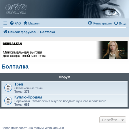
FAQ
Медали
Регистрация
Вход
Список форумов
Болталка
Болталка
Форум
Треп
Отвлеченные темы
Темы:
373
Куплю-Продам
Барахолка. Объявления о купле-продаже нужного и полезного.
Темы:
688
Перейти
Добро пожаловать на форум WebCamClub