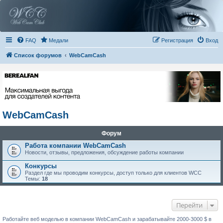
FAQ
Медали
Регистрация
Вход
Список форумов
WebCamCash
WebCamCash
Форум
Работа компании WebCamCash
Новости, отзывы, предложения, обсуждение работы компании
Конкурсы
Раздел где мы проводим конкурсы, доступ только для клиентов WCC
Темы:
18
Перейти
Работайте веб моделью в компании WebCamCash и зарабатывайте 2000-3000 $ в