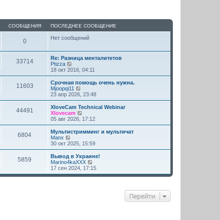
СООБЩЕНИЯ
ПОСЛЕДНЕЕ СООБЩЕНИЕ
Нет сообщений
0
Re: Разница менталитетов
33714
П
Ptizza
е
18 окт 2016, 04:11
р
е
Срочная помощь очень нужна.
11603
й
П
Mjoopqi11
т
е
23 апр 2026, 23:48
и
р
к
е
XloveCam Technical Webinar
44491
п
й
П
Xlovecam
о
т
е
05 авг 2026, 17:12
с
и
р
л
к
е
Мультистримминг и мультичат
е
6804
п
й
П
Manx
д
о
т
е
30 окт 2025, 15:59
н
с
и
р
е
л
к
е
Вывод в Украине!
м
е
5859
п
й
П
Marino4kaXXX
у
д
о
т
е
17 сен 2024, 17:15
с
н
с
и
р
о
е
л
к
е
о
м
е
п
й
б
у
д
о
т
щ
с
Перейти
н
с
и
е
о
е
л
к
н
о
м
е
п
и
б
у
д
о
ю
щ
с
н