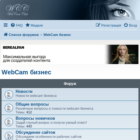
FAQ
Медали
Регистрация
Вход
Список форумов
WebCam бизнес
WebCam бизнес
Форум
Новости
Новости webcam бизнеса
Общие вопросы
Различные вопросы и тонкости webcam бизнеса
Темы:
412
Вопросы новичков
Задай глупый вопрос и получи умный ответ!
Темы:
443
Обсуждение сайтов
Обсуждаем особенности рабочих сайтов