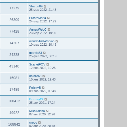
Sharon89
17279
25 мар 2022, 21:48
ProstoMaria
26309
24 мар 2022, 17:29
AgnesWebC
77428
23 мар 2022, 19:05
wandaAndWishion
14207
10 мар 2022, 10:43
marcia53
24228
25 фев 2022, 00:19
ScarletFOV
43140
12 янв 2022, 19:25
natalie68
15081
10 янв 2022, 19:43
FelicityB
17489
09 янв 2022, 05:48
Britney22
108412
25 дек 2021, 17:24
MissTaisha
49922
07 авг 2020, 12:26
croco
168842
02 авг 2020, 20:48