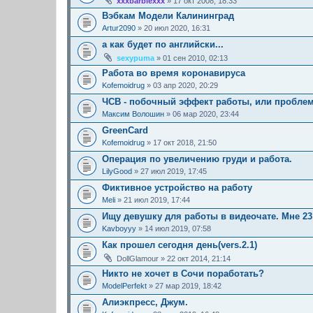
xxxbarbiexxx
» 17 окт 2008, 18:33
Вэбкам Модели Калининград
Artur2090
» 20 июл 2020, 16:31
а как будет по английски...
sexypuma
» 01 сен 2010, 02:13
Работа во время коронавируса
Kofemoidrug
» 03 апр 2020, 20:29
ЧСВ - побочный эффект работы, или пробле
Максим Волошин
» 06 мар 2020, 23:44
GreenCard
Kofemoidrug
» 17 окт 2018, 21:50
Операция по увеличению груди и работа.
LilyGood
» 27 июл 2019, 17:45
Фиктивное устройство на работу
Meli
» 21 июл 2019, 17:44
Ищу девушку для работы в видеочате. Мне 23
Kavboyyy
» 14 июл 2019, 07:58
Как прошел сегодня день(vers.2.1)
DollGlamour
» 22 окт 2014, 21:14
Никто не хочет в Сочи поработать?
ModelPerfekt
» 27 мар 2019, 18:42
Алиэкпресс, Джум.