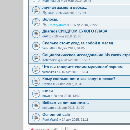
Kofemoidrug
» 28 мар 2019, 16:48
личная жизнь и вебка...
lisa1
» 26 июл 2013, 17:23
Волосы.
Poetry4love
» 13 мар 2010, 22:22
Диагноз СИНДРОМ СУХОГО ГЛАЗА
GATE
» 19 ноя 2018, 21:46
Сколько стоит уход за собой в месяц
Venus89
» 02 дек 2017, 04:05
Социологическое исследование. Из каких ст
Kofemoidrug
» 28 окт 2018, 15:37
Что вы говорите своим мужчинам\парням
veronika17
» 16 окт 2018, 15:54
Кому сколько лет и как зовут в реале?
Denisa
» 24 ноя 2012, 00:37
стихи
nowo
» 20 сен 2018, 13:30
Вебкам vs личная жизнь
nskcam
» 16 апр 2013, 21:20
Основной сайт
FuckYeah2
» 14 дек 2015, 21:11
Новая тема