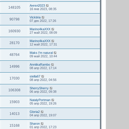
Ангел2023
148105
16 янв 2023, 08:35
Vicktiria
90798
07 дек 2022, 17:26
Marino4kaXXX
160930
27 май 2022, 08:09
Marino4kaXXX
28170
12 май 2022, 17:31
Maks I'm natural
48764
09 май 2022, 10:44
AnntikaRambo
14996
08 апр 2022, 17:14
stella67
17030
08 апр 2022, 04:56
SherrySherry
106308
06 апр 2022, 09:38
NatalyPortman
15903
05 апр 2022, 19:26
Gloria2
14013
04 апр 2022, 19:07
Sharon
15168
01 апр 2022, 17:23