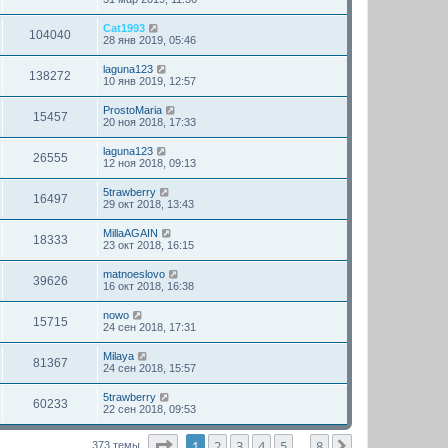
Cat1993
104040
28 янв 2019, 05:46
laguna123
138272
10 янв 2019, 12:57
ProstoMaria
15457
20 ноя 2018, 17:33
laguna123
26555
12 ноя 2018, 09:13
5trawberry
16497
29 окт 2018, 13:43
MillaAGAIN
18333
23 окт 2018, 16:15
matnoeslovo
39626
16 окт 2018, 16:38
nowo
15715
24 сен 2018, 17:31
Milaya
81367
24 сен 2018, 15:57
5trawberry
60233
22 сен 2018, 09:53
Страница
1
из
8
1
2
3
4
5
8
След.
373 темы
…