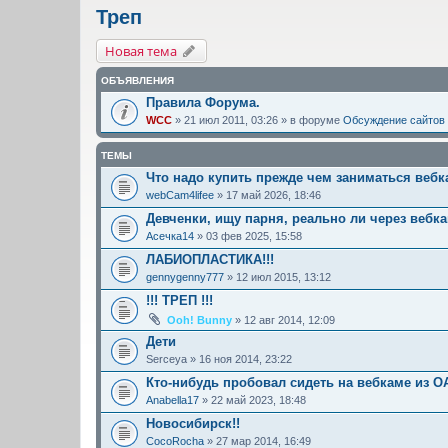
Треп
Новая тема
ОБЪЯВЛЕНИЯ
Правила Форума.
WCC
» 21 июл 2011, 03:26 » в форуме
Обсуждение сайтов
ТЕМЫ
Что надо купить прежде чем заниматься веб
webCam4lifee
» 17 май 2026, 18:46
Девченки, ищу парня, реально ли через вебк
Асечка14
» 03 фев 2025, 15:58
ЛАБИОПЛАСТИКА!!!
gennygenny777
» 12 июл 2015, 13:12
!!! ТРЕП !!!
Ooh! Bunny
» 12 авг 2014, 12:09
Дети
Serceya
» 16 ноя 2014, 23:22
Кто-нибудь пробовал сидеть на вебкаме из О
Anabella17
» 22 май 2023, 18:48
Новосибирск!!
CocoRocha
» 27 мар 2014, 16:49