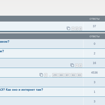
ОТВЕТЫ
37
1
2
3
ОТВЕТЫ
камом?
0
ам?
2
16
1
2
4536
1
299
300
301
302
303
…
3
АЭ? Как оно и интернет там?
1
3