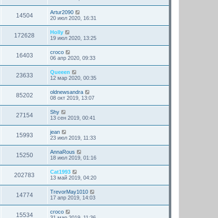
Artur2090
14504
20 июл 2020, 16:31
Holly
172628
19 июл 2020, 13:25
croco
16403
06 апр 2020, 09:33
Queeen
23633
12 мар 2020, 00:35
oldnewsandra
85202
08 окт 2019, 13:07
Shy
27154
13 сен 2019, 00:41
jean
15993
23 июл 2019, 11:33
AnnaRous
15250
18 июл 2019, 01:16
Cat1993
202783
13 май 2019, 04:20
TrevorMay1010
14774
17 апр 2019, 14:03
croco
15534
31 мар 2019, 11:36