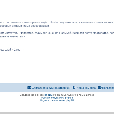
тся с остальными категориями клуба. Чтобы поделиться переживаниями о личной жизн
тересных и отзывчивых собеседников.
кам индустрии. Например, взаимоотношения с семьей, идеи для роста мастерства, по
начните новую тему.
вателей и 2 гостя
Связаться с администрацией
Наша команда
Пользов
Создано на основе
phpBB
® Forum Software © phpBB Limited
Русская поддержка phpBB
Моды и расширения phpBB