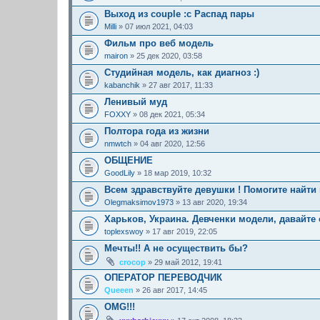
Выход из couple :с Распад пары
Milli
» 07 июл 2021, 04:03
Фильм про веб модель
mairon
» 25 дек 2020, 03:58
Студийная модель, как диагноз :)
kabanchik
» 27 авг 2017, 11:33
Ленивый муд
FOXXY
» 08 дек 2021, 05:34
Полтора года из жизни
nmwtch
» 04 авг 2020, 12:56
ОБЩЕНИЕ
GoodLily
» 18 мар 2019, 10:32
Всем здравствуйте девушки ! Помогите найти 
Olegmaksimov1973
» 13 авг 2020, 19:34
Харьков, Украина. Девченки модели, давайте
toplexswoy
» 17 авг 2019, 22:05
Мечты!! А не осуществить бы?
crocop
» 29 май 2012, 19:41
ОПЕРАТОР ПЕРЕВОДЧИК
Queeen
» 26 авг 2017, 14:45
OMG!!!