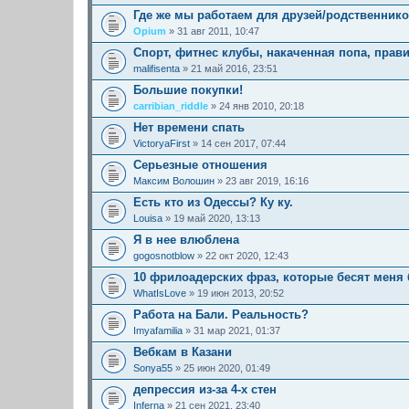
Где же мы работаем для друзей/родственник
Opium
» 31 авг 2011, 10:47
Спорт, фитнес клубы, накаченная попа, прав
malifisenta
» 21 май 2016, 23:51
Большие покупки!
carribian_riddle
» 24 янв 2010, 20:18
Нет времени спать
VictoryaFirst
» 14 сен 2017, 07:44
Серьезные отношения
Максим Волошин
» 23 авг 2019, 16:16
Есть кто из Одессы? Ку ку.
Louisa
» 19 май 2020, 13:13
Я в нее влюблена
gogosnotblow
» 22 окт 2020, 12:43
10 фрилоадерских фраз, которые бесят меня
WhatIsLove
» 19 июн 2013, 20:52
Работа на Бали. Реальность?
Imyafamilia
» 31 мар 2021, 01:37
Вебкам в Казани
Sonya55
» 25 июн 2020, 01:49
депрессия из-за 4-х стен
Inferna
» 21 сен 2021, 23:40