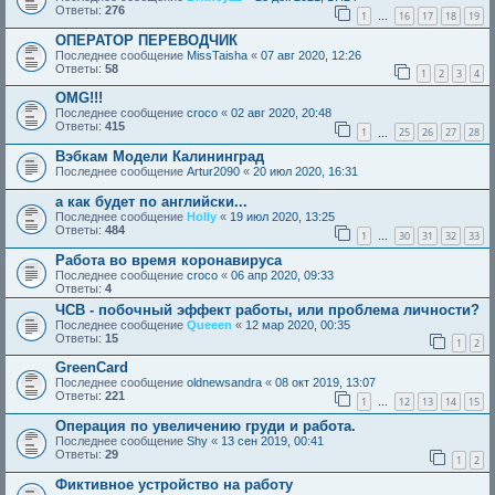
Ответы:
276
1
16
17
18
19
…
ОПЕРАТОР ПЕРЕВОДЧИК
Последнее сообщение
MissTaisha
«
07 авг 2020, 12:26
Ответы:
58
1
2
3
4
OMG!!!
Последнее сообщение
croco
«
02 авг 2020, 20:48
Ответы:
415
1
25
26
27
28
…
Вэбкам Модели Калининград
Последнее сообщение
Artur2090
«
20 июл 2020, 16:31
а как будет по английски...
Последнее сообщение
Holly
«
19 июл 2020, 13:25
Ответы:
484
1
30
31
32
33
…
Работа во время коронавируса
Последнее сообщение
croco
«
06 апр 2020, 09:33
Ответы:
4
ЧСВ - побочный эффект работы, или проблема личности?
Последнее сообщение
Queeen
«
12 мар 2020, 00:35
Ответы:
15
1
2
GreenCard
Последнее сообщение
oldnewsandra
«
08 окт 2019, 13:07
Ответы:
221
1
12
13
14
15
…
Операция по увеличению груди и работа.
Последнее сообщение
Shy
«
13 сен 2019, 00:41
Ответы:
29
1
2
Фиктивное устройство на работу