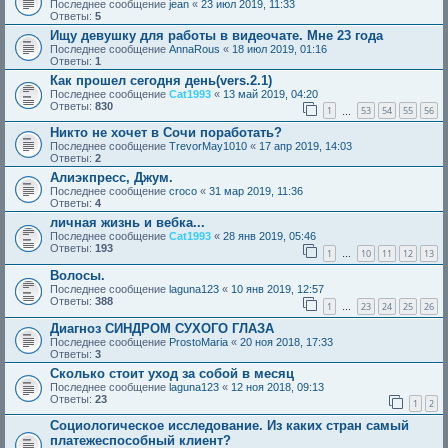
Последнее сообщение
jean
«
23 июл 2019, 11:33
Ответы:
5
Ищу девушку для работы в видеочате. Мне 23 года
Последнее сообщение
AnnaRous
«
18 июл 2019, 01:16
Ответы:
1
Как прошел сегодня день(vers.2.1)
Последнее сообщение
Cat1993
«
13 май 2019, 04:20
Ответы:
830
1
53
54
55
56
…
Никто не хочет в Сочи поработать?
Последнее сообщение
TrevorMay1010
«
17 апр 2019, 14:03
Ответы:
2
Алиэкпресс, Джум.
Последнее сообщение
croco
«
31 мар 2019, 11:36
Ответы:
4
личная жизнь и вебка...
Последнее сообщение
Cat1993
«
28 янв 2019, 05:46
Ответы:
193
1
10
11
12
13
…
Волосы.
Последнее сообщение
laguna123
«
10 янв 2019, 12:57
Ответы:
388
1
23
24
25
26
…
Диагноз СИНДРОМ СУХОГО ГЛАЗА
Последнее сообщение
ProstoMaria
«
20 ноя 2018, 17:33
Ответы:
3
Сколько стоит уход за собой в месяц
Последнее сообщение
laguna123
«
12 ноя 2018, 09:13
Ответы:
23
1
2
Социологическое исследование. Из каких стран самый
платежеспособный клиент?