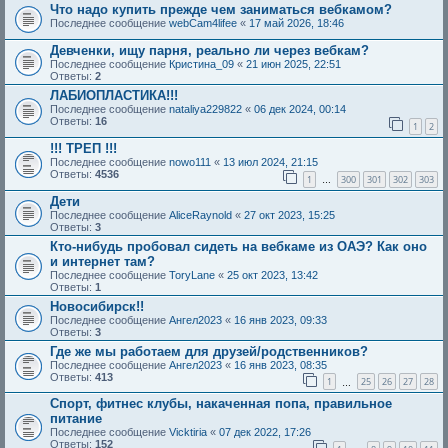
Что надо купить прежде чем заниматься вебкамом?
Последнее сообщение
webCam4lifee
«
17 май 2026, 18:46
Девченки, ищу парня, реально ли через вебкам?
Последнее сообщение
Кристина_09
«
21 июн 2025, 22:51
Ответы:
2
ЛАБИОПЛАСТИКА!!!
Последнее сообщение
nataliya229822
«
06 дек 2024, 00:14
Ответы:
16
1
2
!!! ТРЕП !!!
Последнее сообщение
nowo111
«
13 июл 2024, 21:15
Ответы:
4536
1
300
301
302
303
…
Дети
Последнее сообщение
AliceRaynold
«
27 окт 2023, 15:25
Ответы:
3
Кто-нибудь пробовал сидеть на вебкаме из ОАЭ? Как оно
и интернет там?
Последнее сообщение
ToryLane
«
25 окт 2023, 13:42
Ответы:
1
Новосибирск!!
Последнее сообщение
Ангел2023
«
16 янв 2023, 09:33
Ответы:
3
Где же мы работаем для друзей/родственников?
Последнее сообщение
Ангел2023
«
16 янв 2023, 08:35
Ответы:
413
1
25
26
27
28
…
Спорт, фитнес клубы, накаченная попа, правильное
питание
Последнее сообщение
Vicktiria
«
07 дек 2022, 17:26
Ответы:
152