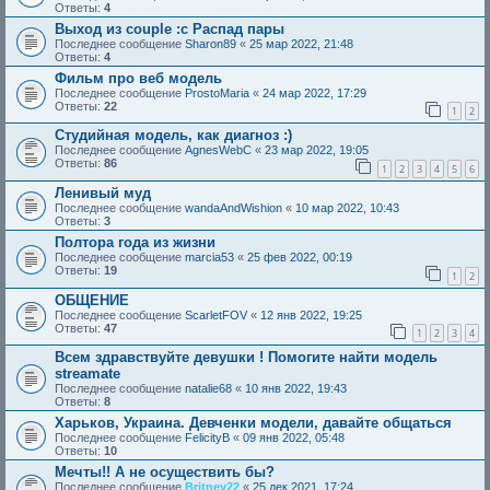
Ответы:
4
Выход из couple :с Распад пары
Последнее сообщение
Sharon89
«
25 мар 2022, 21:48
Ответы:
4
Фильм про веб модель
Последнее сообщение
ProstoMaria
«
24 мар 2022, 17:29
Ответы:
22
1
2
Студийная модель, как диагноз :)
Последнее сообщение
AgnesWebC
«
23 мар 2022, 19:05
Ответы:
86
1
2
3
4
5
6
Ленивый муд
Последнее сообщение
wandaAndWishion
«
10 мар 2022, 10:43
Ответы:
3
Полтора года из жизни
Последнее сообщение
marcia53
«
25 фев 2022, 00:19
Ответы:
19
1
2
ОБЩЕНИЕ
Последнее сообщение
ScarletFOV
«
12 янв 2022, 19:25
Ответы:
47
1
2
3
4
Всем здравствуйте девушки ! Помогите найти модель
streamate
Последнее сообщение
natalie68
«
10 янв 2022, 19:43
Ответы:
8
Харьков, Украина. Девченки модели, давайте общаться
Последнее сообщение
FelicityB
«
09 янв 2022, 05:48
Ответы:
10
Мечты!! А не осуществить бы?
Последнее сообщение
Britney22
«
25 дек 2021, 17:24