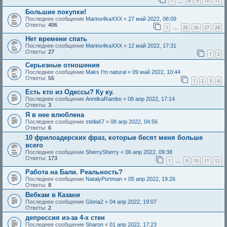
1
8
9
10
11
…
Большие покупки!
Последнее сообщение
Marino4kaXXX
«
27 май 2022, 08:09
Ответы:
406
1
25
26
27
28
…
Нет времени спать
Последнее сообщение
Marino4kaXXX
«
12 май 2022, 17:31
Ответы:
27
1
2
Серьезные отношения
Последнее сообщение
Maks I'm natural
«
09 май 2022, 10:44
Ответы:
55
1
2
3
4
Есть кто из Одессы? Ку ку.
Последнее сообщение
AnntikaRambo
«
08 апр 2022, 17:14
Ответы:
3
Я в нее влюблена
Последнее сообщение
stella67
«
08 апр 2022, 04:56
Ответы:
6
10 фрилоадерских фраз, которые бесят меня больше
всего
Последнее сообщение
SherrySherry
«
06 апр 2022, 09:38
Ответы:
173
1
9
10
11
12
…
Работа на Бали. Реальность?
Последнее сообщение
NatalyPortman
«
05 апр 2022, 19:26
Ответы:
8
Вебкам в Казани
Последнее сообщение
Gloria2
«
04 апр 2022, 19:07
Ответы:
2
депрессия из-за 4-х стен
Последнее сообщение
Sharon
«
01 апр 2022, 17:23