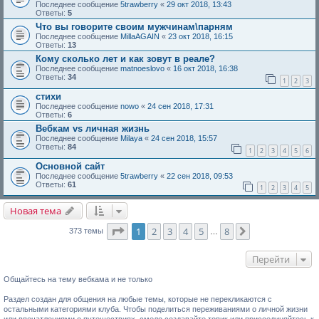
Последнее сообщение
5trawberry
«
29 окт 2018, 13:43
Ответы:
5
Что вы говорите своим мужчинам\парням
Последнее сообщение
MillaAGAIN
«
23 окт 2018, 16:15
Ответы:
13
Кому сколько лет и как зовут в реале?
Последнее сообщение
matnoeslovo
«
16 окт 2018, 16:38
Ответы:
34
1
2
3
стихи
Последнее сообщение
nowo
«
24 сен 2018, 17:31
Ответы:
6
Вебкам vs личная жизнь
Последнее сообщение
Milaya
«
24 сен 2018, 15:57
Ответы:
84
1
2
3
4
5
6
Основной сайт
Последнее сообщение
5trawberry
«
22 сен 2018, 09:53
Ответы:
61
1
2
3
4
5
Новая тема
Страница
1
из
8
1
2
3
4
5
8
След.
373 темы
…
Перейти
Общайтесь на тему вебкама и не только
Раздел создан для общения на любые темы, которые не перекликаются с
остальными категориями клуба. Чтобы поделиться переживаниями о личной жизни