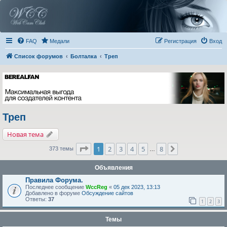
FAQ
Медали
Регистрация
Вход
Список форумов
Болталка
Треп
Треп
Новая тема
Страница
1
из
8
1
2
3
4
5
8
След.
373 темы
…
Объявления
Правила Форума.
Последнее сообщение
WccReg
«
05 дек 2023, 13:13
Добавлено в форуме
Обсуждение сайтов
Ответы:
37
1
2
3
Темы