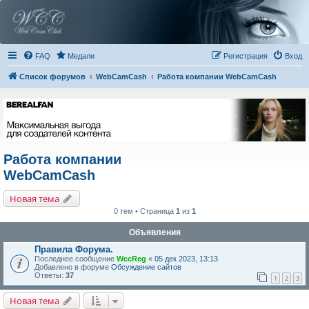
FAQ
Медали
Регистрация
Вход
Список форумов
WebCamCash
Работа компании WebCamCash
Работа компании
WebCamCash
Новая тема
0 тем • Страница
1
из
1
Объявления
Правила Форума.
Последнее сообщение
WccReg
«
05 дек 2023, 13:13
Добавлено в форуме
Обсуждение сайтов
Ответы:
37
1
2
3
Новая тема