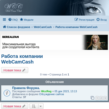
FAQ
Медали
Регистрация
Вход
Список форумов
WebCamCash
Работа компании WebCamCash
Работа компании
WebCamCash
Новая тема
0 тем • Страница
1
из
1
Объявления
Правила Форума.
Последнее сообщение
WccReg
«
05 дек 2023, 13:13
Добавлено в форуме
Обсуждение сайтов
Ответы:
37
1
2
3
Новая тема