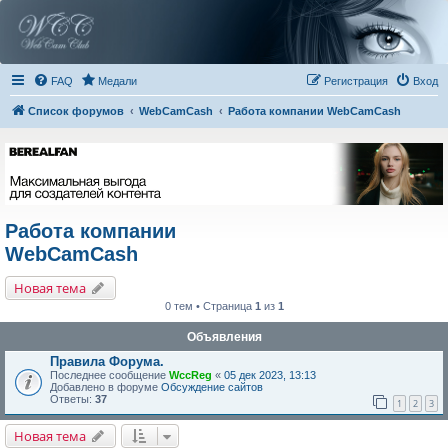
FAQ
Медали
Регистрация
Вход
Список форумов
WebCamCash
Работа компании WebCamCash
Работа компании
WebCamCash
Новая тема
0 тем • Страница
1
из
1
Объявления
Правила Форума.
Последнее сообщение
WccReg
«
05 дек 2023, 13:13
Добавлено в форуме
Обсуждение сайтов
Ответы:
37
1
2
3
Новая тема