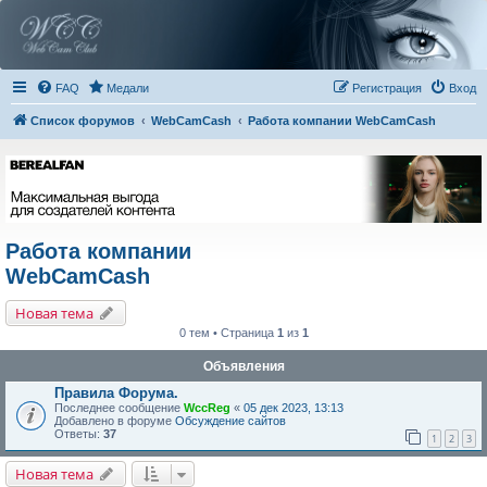
FAQ
Медали
Регистрация
Вход
Список форумов
WebCamCash
Работа компании WebCamCash
Работа компании
WebCamCash
Новая тема
0 тем • Страница
1
из
1
Объявления
Правила Форума.
Последнее сообщение
WccReg
«
05 дек 2023, 13:13
Добавлено в форуме
Обсуждение сайтов
Ответы:
37
1
2
3
Новая тема