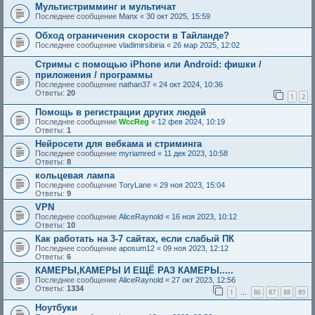
Мультистримминг и мультичат
Последнее сообщение
Manx
«
30 окт 2025, 15:59
Обход ограничения скорости в Тайланде?
Последнее сообщение
vladimirsibiria
«
26 мар 2025, 12:02
Стримы с помощью iPhone или Android: фишки /
приложения / программы
Последнее сообщение
nathan37
«
24 окт 2024, 10:36
Ответы:
20
1
2
Помощь в регистрации других людей
Последнее сообщение
WccReg
«
12 фев 2024, 10:19
Ответы:
1
Нейросети для вебкама и стриминга
Последнее сообщение
myriamred
«
11 дек 2023, 10:58
Ответы:
8
кольцевая лампа
Последнее сообщение
ToryLane
«
29 ноя 2023, 15:04
Ответы:
9
VPN
Последнее сообщение
AliceRaynold
«
16 ноя 2023, 10:12
Ответы:
10
Как работать на 3-7 сайтах, если слабый ПК
Последнее сообщение
aposum12
«
09 ноя 2023, 12:12
Ответы:
6
КАМЕРЫ,КАМЕРЫ И ЕЩЁ РАЗ КАМЕРЫ.....
Последнее сообщение
AliceRaynold
«
27 окт 2023, 12:56
Ответы:
1334
1
86
87
88
89
…
Ноутбуки