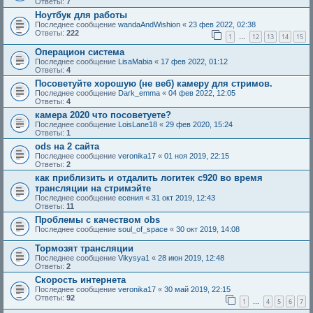
Ответы:
7
Ноутбук для работы
Последнее сообщение
wandaAndWishion
«
23 фев 2022, 02:38
Ответы:
222
1
12
13
14
15
…
Операцион система
Последнее сообщение
LisaMabia
«
17 фев 2022, 01:12
Ответы:
4
Посоветуйте хорошую (не веб) камеру для стримов.
Последнее сообщение
Dark_emma
«
04 фев 2022, 12:05
Ответы:
4
камера 2020 что посоветуете?
Последнее сообщение
LoisLane18
«
29 фев 2020, 15:24
Ответы:
1
ods на 2 сайта
Последнее сообщение
veronika17
«
01 ноя 2019, 22:15
Ответы:
2
как приблизить и отдалить логитек с920 во время
трансляции на стримэйте
Последнее сообщение
есения
«
31 окт 2019, 12:43
Ответы:
11
Проблемы с качеством obs
Последнее сообщение
soul_of_space
«
30 окт 2019, 14:08
Тормозят трансляции
Последнее сообщение
Vikysya1
«
28 июн 2019, 12:48
Ответы:
2
Скорость интернета
Последнее сообщение
veronika17
«
30 май 2019, 22:15
Ответы:
92
1
4
5
6
7
…