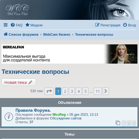
FAQ
Медали
Регистрация
Вход
Список форумов
WebCam бизнес
Технические вопросы
Технические вопросы
Новая тема
Страница
1
из
11
1
2
3
4
5
11
След.
530 тем
…
Объявления
Правила Форума.
Последнее сообщение
WccReg
«
05 дек 2023, 13:13
Добавлено в форуме
Обсуждение сайтов
Ответы:
37
1
2
3
Темы