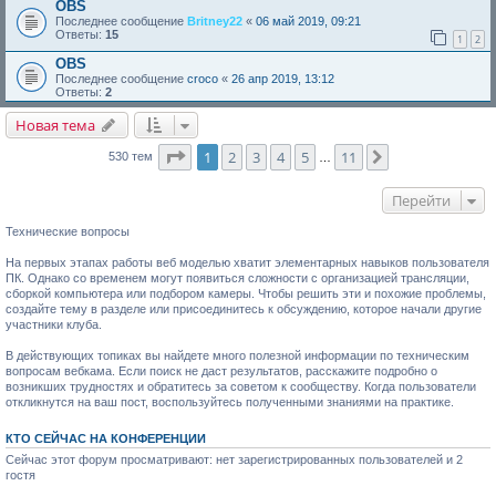
OBS
Последнее сообщение
Britney22
«
06 май 2019, 09:21
Ответы:
15
1
2
OBS
Последнее сообщение
croco
«
26 апр 2019, 13:12
Ответы:
2
Новая тема
Страница
1
из
11
1
2
3
4
5
11
След.
530 тем
…
Перейти
Технические вопросы
На первых этапах работы веб моделью хватит элементарных навыков пользователя
ПК. Однако со временем могут появиться сложности с организацией трансляции,
сборкой компьютера или подбором камеры. Чтобы решить эти и похожие проблемы,
создайте тему в разделе или присоединитесь к обсуждению, которое начали другие
участники клуба.
В действующих топиках вы найдете много полезной информации по техническим
вопросам вебкама. Если поиск не даст результатов, расскажите подробно о
возникших трудностях и обратитесь за советом к сообществу. Когда пользователи
откликнутся на ваш пост, воспользуйтесь полученными знаниями на практике.
КТО СЕЙЧАС НА КОНФЕРЕНЦИИ
Сейчас этот форум просматривают: нет зарегистрированных пользователей и 2
гостя