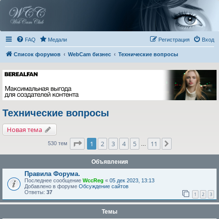
FAQ
Медали
Регистрация
Вход
Список форумов
WebCam бизнес
Технические вопросы
Технические вопросы
Новая тема
Страница
1
из
11
1
2
3
4
5
11
След.
530 тем
…
Объявления
Правила Форума.
Последнее сообщение
WccReg
«
05 дек 2023, 13:13
Добавлено в форуме
Обсуждение сайтов
Ответы:
37
1
2
3
Темы