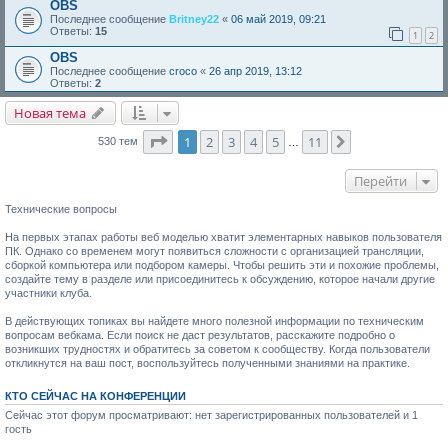
OBS
Последнее сообщение
Britney22
«
06 май 2019, 09:21
Ответы:
15
1
2
OBS
Последнее сообщение
croco
«
26 апр 2019, 13:12
Ответы:
2
Новая тема
Страница
1
из
11
1
2
3
4
5
11
След.
530 тем
…
Перейти
Технические вопросы
На первых этапах работы веб моделью хватит элементарных навыков пользователя
ПК. Однако со временем могут появиться сложности с организацией трансляции,
сборкой компьютера или подбором камеры. Чтобы решить эти и похожие проблемы,
создайте тему в разделе или присоединитесь к обсуждению, которое начали другие
участники клуба.
В действующих топиках вы найдете много полезной информации по техническим
вопросам вебкама. Если поиск не даст результатов, расскажите подробно о
возникших трудностях и обратитесь за советом к сообществу. Когда пользователи
откликнутся на ваш пост, воспользуйтесь полученными знаниями на практике.
КТО СЕЙЧАС НА КОНФЕРЕНЦИИ
Сейчас этот форум просматривают: нет зарегистрированных пользователей и 1
гость