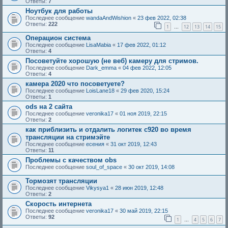
Ответы:
7
Ноутбук для работы
Последнее сообщение
wandaAndWishion
«
23 фев 2022, 02:38
Ответы:
222
1
12
13
14
15
…
Операцион система
Последнее сообщение
LisaMabia
«
17 фев 2022, 01:12
Ответы:
4
Посоветуйте хорошую (не веб) камеру для стримов.
Последнее сообщение
Dark_emma
«
04 фев 2022, 12:05
Ответы:
4
камера 2020 что посоветуете?
Последнее сообщение
LoisLane18
«
29 фев 2020, 15:24
Ответы:
1
ods на 2 сайта
Последнее сообщение
veronika17
«
01 ноя 2019, 22:15
Ответы:
2
как приблизить и отдалить логитек с920 во время
трансляции на стримэйте
Последнее сообщение
есения
«
31 окт 2019, 12:43
Ответы:
11
Проблемы с качеством obs
Последнее сообщение
soul_of_space
«
30 окт 2019, 14:08
Тормозят трансляции
Последнее сообщение
Vikysya1
«
28 июн 2019, 12:48
Ответы:
2
Скорость интернета
Последнее сообщение
veronika17
«
30 май 2019, 22:15
Ответы:
92
1
4
5
6
7
…