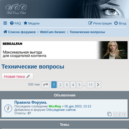
FAQ
Медали
Регистрация
Вход
Список форумов
WebCam бизнес
Технические вопросы
Технические вопросы
Новая тема
Страница
1
из
11
1
2
3
4
5
11
След.
530 тем
…
Объявления
Правила Форума.
Последнее сообщение
WccReg
«
05 дек 2023, 13:13
Добавлено в форуме
Обсуждение сайтов
Ответы:
37
1
2
3
Темы