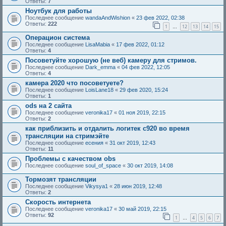
Ответы:
7
Ноутбук для работы
Последнее сообщение
wandaAndWishion
«
23 фев 2022, 02:38
Ответы:
222
1
12
13
14
15
…
Операцион система
Последнее сообщение
LisaMabia
«
17 фев 2022, 01:12
Ответы:
4
Посоветуйте хорошую (не веб) камеру для стримов.
Последнее сообщение
Dark_emma
«
04 фев 2022, 12:05
Ответы:
4
камера 2020 что посоветуете?
Последнее сообщение
LoisLane18
«
29 фев 2020, 15:24
Ответы:
1
ods на 2 сайта
Последнее сообщение
veronika17
«
01 ноя 2019, 22:15
Ответы:
2
как приблизить и отдалить логитек с920 во время
трансляции на стримэйте
Последнее сообщение
есения
«
31 окт 2019, 12:43
Ответы:
11
Проблемы с качеством obs
Последнее сообщение
soul_of_space
«
30 окт 2019, 14:08
Тормозят трансляции
Последнее сообщение
Vikysya1
«
28 июн 2019, 12:48
Ответы:
2
Скорость интернета
Последнее сообщение
veronika17
«
30 май 2019, 22:15
Ответы:
92
1
4
5
6
7
…