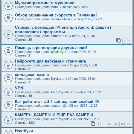
Мультистримминг и мультичат
Последнее сообщение
Manx
«
30 окт 2025, 15:59
Обход ограничения скорости в Тайланде?
Последнее сообщение
vladimirsibiria
«
26 мар 2025, 12:02
Стримы с помощью iPhone или Android: фишки /
приложения / программы
Последнее сообщение
nathan37
«
24 окт 2024, 10:36
Ответы:
20
1
2
Помощь в регистрации других людей
Последнее сообщение
WccReg
«
12 фев 2024, 10:19
Ответы:
1
Нейросети для вебкама и стриминга
Последнее сообщение
myriamred
«
11 дек 2023, 10:58
Ответы:
8
кольцевая лампа
Последнее сообщение
ToryLane
«
29 ноя 2023, 15:04
Ответы:
9
VPN
Последнее сообщение
AliceRaynold
«
16 ноя 2023, 10:12
Ответы:
10
Как работать на 3-7 сайтах, если слабый ПК
Последнее сообщение
aposum12
«
09 ноя 2023, 12:12
Ответы:
6
КАМЕРЫ,КАМЕРЫ И ЕЩЁ РАЗ КАМЕРЫ.....
Последнее сообщение
AliceRaynold
«
27 окт 2023, 12:56
Ответы:
1334
1
86
87
88
89
…
Ноутбуки