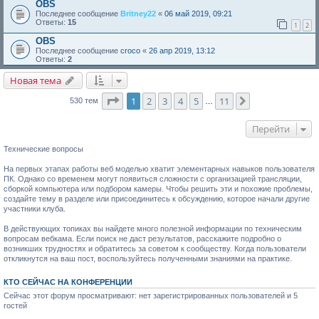
OBS
Последнее сообщение
Britney22
«
06 май 2019, 09:21
Ответы:
15
1
2
OBS
Последнее сообщение
croco
«
26 апр 2019, 13:12
Ответы:
2
Новая тема
Страница
1
из
11
1
2
3
4
5
11
След.
530 тем
…
Перейти
Технические вопросы
На первых этапах работы веб моделью хватит элементарных навыков пользователя
ПК. Однако со временем могут появиться сложности с организацией трансляции,
сборкой компьютера или подбором камеры. Чтобы решить эти и похожие проблемы,
создайте тему в разделе или присоединитесь к обсуждению, которое начали другие
участники клуба.
В действующих топиках вы найдете много полезной информации по техническим
вопросам вебкама. Если поиск не даст результатов, расскажите подробно о
возникших трудностях и обратитесь за советом к сообществу. Когда пользователи
откликнутся на ваш пост, воспользуйтесь полученными знаниями на практике.
КТО СЕЙЧАС НА КОНФЕРЕНЦИИ
Сейчас этот форум просматривают: нет зарегистрированных пользователей и 5
гостей