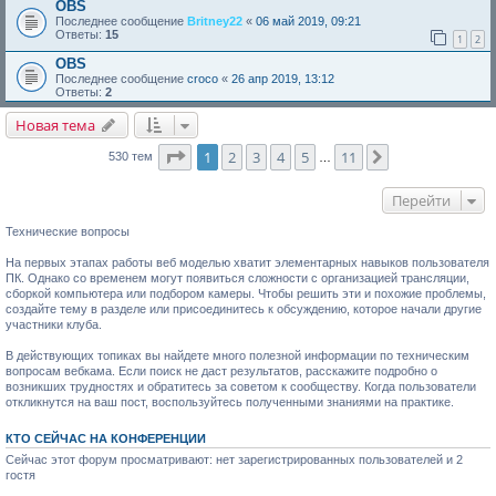
OBS
Последнее сообщение
Britney22
«
06 май 2019, 09:21
Ответы:
15
1
2
OBS
Последнее сообщение
croco
«
26 апр 2019, 13:12
Ответы:
2
Новая тема
Страница
1
из
11
1
2
3
4
5
11
След.
530 тем
…
Перейти
Технические вопросы
На первых этапах работы веб моделью хватит элементарных навыков пользователя
ПК. Однако со временем могут появиться сложности с организацией трансляции,
сборкой компьютера или подбором камеры. Чтобы решить эти и похожие проблемы,
создайте тему в разделе или присоединитесь к обсуждению, которое начали другие
участники клуба.
В действующих топиках вы найдете много полезной информации по техническим
вопросам вебкама. Если поиск не даст результатов, расскажите подробно о
возникших трудностях и обратитесь за советом к сообществу. Когда пользователи
откликнутся на ваш пост, воспользуйтесь полученными знаниями на практике.
КТО СЕЙЧАС НА КОНФЕРЕНЦИИ
Сейчас этот форум просматривают: нет зарегистрированных пользователей и 2
гостя