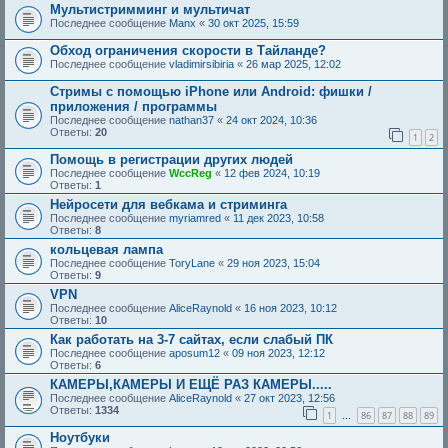
Мультистримминг и мультичат
Последнее сообщение
Manx
«
30 окт 2025, 15:59
Обход ограничения скорости в Тайланде?
Последнее сообщение
vladimirsibiria
«
26 мар 2025, 12:02
Стримы с помощью iPhone или Android: фишки /
приложения / программы
Последнее сообщение
nathan37
«
24 окт 2024, 10:36
Ответы:
20
1
2
Помощь в регистрации других людей
Последнее сообщение
WccReg
«
12 фев 2024, 10:19
Ответы:
1
Нейросети для вебкама и стриминга
Последнее сообщение
myriamred
«
11 дек 2023, 10:58
Ответы:
8
кольцевая лампа
Последнее сообщение
ToryLane
«
29 ноя 2023, 15:04
Ответы:
9
VPN
Последнее сообщение
AliceRaynold
«
16 ноя 2023, 10:12
Ответы:
10
Как работать на 3-7 сайтах, если слабый ПК
Последнее сообщение
aposum12
«
09 ноя 2023, 12:12
Ответы:
6
КАМЕРЫ,КАМЕРЫ И ЕЩЁ РАЗ КАМЕРЫ.....
Последнее сообщение
AliceRaynold
«
27 окт 2023, 12:56
Ответы:
1334
1
86
87
88
89
…
Ноутбуки