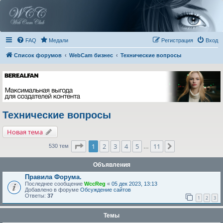
FAQ
Медали
Регистрация
Вход
Список форумов
WebCam бизнес
Технические вопросы
Технические вопросы
Новая тема
Страница
1
из
11
1
2
3
4
5
11
След.
530 тем
…
Объявления
Правила Форума.
Последнее сообщение
WccReg
«
05 дек 2023, 13:13
Добавлено в форуме
Обсуждение сайтов
Ответы:
37
1
2
3
Темы