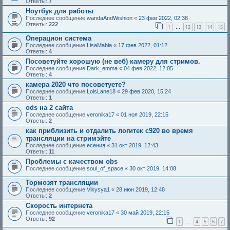
Ответы:
7
Ноутбук для работы
Последнее сообщение
wandaAndWishion
«
23 фев 2022, 02:38
Ответы:
222
1
12
13
14
15
…
Операцион система
Последнее сообщение
LisaMabia
«
17 фев 2022, 01:12
Ответы:
4
Посоветуйте хорошую (не веб) камеру для стримов.
Последнее сообщение
Dark_emma
«
04 фев 2022, 12:05
Ответы:
4
камера 2020 что посоветуете?
Последнее сообщение
LoisLane18
«
29 фев 2020, 15:24
Ответы:
1
ods на 2 сайта
Последнее сообщение
veronika17
«
01 ноя 2019, 22:15
Ответы:
2
как приблизить и отдалить логитек с920 во время
трансляции на стримэйте
Последнее сообщение
есения
«
31 окт 2019, 12:43
Ответы:
11
Проблемы с качеством obs
Последнее сообщение
soul_of_space
«
30 окт 2019, 14:08
Тормозят трансляции
Последнее сообщение
Vikysya1
«
28 июн 2019, 12:48
Ответы:
2
Скорость интернета
Последнее сообщение
veronika17
«
30 май 2019, 22:15
Ответы:
92
1
4
5
6
7
…