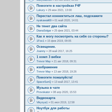
Помогите в настройках F4F
Lukury
» 29 июн 2021, 13:00
Перестал коннектиться лаш, подскажите
nyakawaii69
» 01 май 2020, 14:01
Не тянет два сайта
DianaSolgar
» 25 фев 2021, 03:44
Как я могу посмотреть на себя со стороны?
1Fox1
» 15 фев 2019, 09:05
Освещение.
Joanny
» 28 май 2017, 16:25
1 комп 3 вебки
Trevor May
» 21 авг 2018, 09:31
изображение
Trevor May
» 13 авг 2018, 19:26
Помогите пожалуйста!
SpaceSunQ
» 13 май 2017, 13:41
Музыка в чате
Provokator
» 08 апр 2020, 15:53
Видеокарта
Vikysya1
» 01 июл 2019, 12:58
Ноутбук для работы