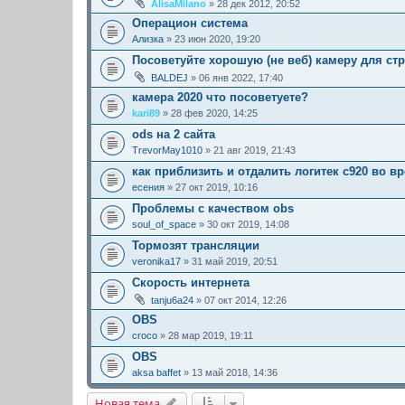
AlisaMilano
» 28 дек 2012, 20:52
Операцион система
Ализка
» 23 июн 2020, 19:20
Посоветуйте хорошую (не веб) камеру для ст
BALDEJ
» 06 янв 2022, 17:40
камера 2020 что посоветуете?
kari89
» 28 фев 2020, 14:25
ods на 2 сайта
TrevorMay1010
» 21 авг 2019, 21:43
как приблизить и отдалить логитек с920 во в
есения
» 27 окт 2019, 10:16
Проблемы с качеством obs
soul_of_space
» 30 окт 2019, 14:08
Тормозят трансляции
veronika17
» 31 май 2019, 20:51
Скорость интернета
tanju6a24
» 07 окт 2014, 12:26
OBS
croco
» 28 мар 2019, 19:11
OBS
aksa baffet
» 13 май 2018, 14:36
Новая тема