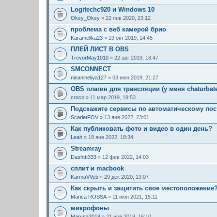
Logitechc920 и Windows 10
Oksy_Oksy
» 22 янв 2020, 23:12
проблема с веб камерой брио
Karamellka23
» 19 окт 2019, 14:45
ПЛЕЙ ЛИСТ В OBS
TrevorMay1010
» 22 авг 2019, 18:47
SMCONNECT
ninanineliya127
» 03 июн 2019, 21:27
OBS плагин для трансляции (у меня chaturbat
croco
» 11 мар 2019, 19:53
Подскажите сервисы по автоматическому пос
ScarletFOV
» 13 янв 2022, 23:01
Как публиковать фото и видео в один день?
Leah
» 18 янв 2022, 18:34
Streamray
Dashttt333
» 12 фев 2022, 14:03
сплит и macbook
KarmaVVeb
» 29 дек 2020, 13:07
Как скрыть и защитить свое местоположение
Marica ROSSA
» 11 июн 2021, 15:11
микрофоны
Marysa2018
» 21 ноя 2019, 16:10