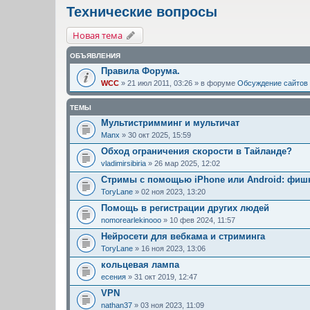
Технические вопросы
Новая тема
ОБЪЯВЛЕНИЯ
Правила Форума.
WCC
» 21 июл 2011, 03:26 » в форуме
Обсуждение сайтов
ТЕМЫ
Мультистримминг и мультичат
Manx
» 30 окт 2025, 15:59
Обход ограничения скорости в Тайланде?
vladimirsibiria
» 26 мар 2025, 12:02
Стримы с помощью iPhone или Android: фишк
ToryLane
» 02 ноя 2023, 13:20
Помощь в регистрации других людей
nomorearlekinooo
» 10 фев 2024, 11:57
Нейросети для вебкама и стриминга
ToryLane
» 16 ноя 2023, 13:06
кольцевая лампа
есения
» 31 окт 2019, 12:47
VPN
nathan37
» 03 ноя 2023, 11:09