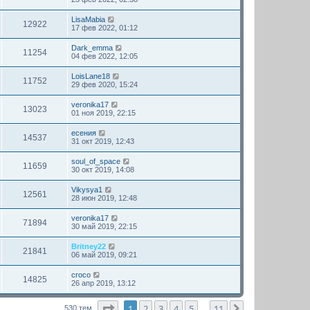
LisaMabia
12922
17 фев 2022, 01:12
Dark_emma
11254
04 фев 2022, 12:05
LoisLane18
11752
29 фев 2020, 15:24
veronika17
13023
01 ноя 2019, 22:15
есения
14537
31 окт 2019, 12:43
soul_of_space
11659
30 окт 2019, 14:08
Vikysya1
12561
28 июн 2019, 12:48
veronika17
71894
30 май 2019, 22:15
Britney22
21841
06 май 2019, 09:21
croco
14825
26 апр 2019, 13:12
Страница
1
из
11
1
2
3
4
5
11
След.
530 тем
…