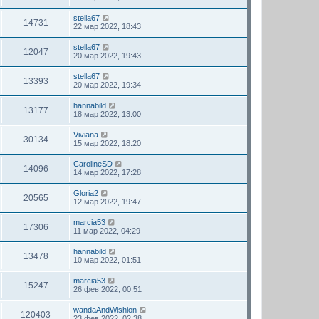
stella67
14731
22 мар 2022, 18:43
stella67
12047
20 мар 2022, 19:43
stella67
13393
20 мар 2022, 19:34
hannabild
13177
18 мар 2022, 13:00
Viviana
30134
15 мар 2022, 18:20
CarolineSD
14096
14 мар 2022, 17:28
Gloria2
20565
12 мар 2022, 19:47
marcia53
17306
11 мар 2022, 04:29
hannabild
13478
10 мар 2022, 01:51
marcia53
15247
26 фев 2022, 00:51
wandaAndWishion
120403
23 фев 2022, 02:38