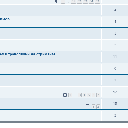
1
11
12
13
14
15
…
4
римов.
4
1
2
ремя трансляции на стримэйте
11
0
2
92
1
3
4
5
6
7
…
15
1
2
2