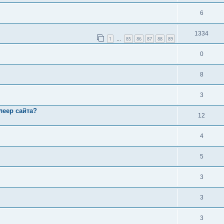
6
1334
1
85
86
87
88
89
…
0
8
3
леер сайта?
12
4
5
3
3
3