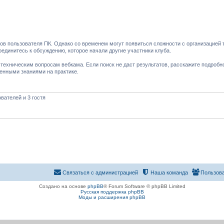
в пользователя ПК. Однако со временем могут появиться сложности с организацией 
оединитесь к обсуждению, которое начали другие участники клуба.
ехническим вопросам вебкама. Если поиск не даст результатов, расскажите подробно
ченными знаниями на практике.
вателей и 3 гостя
Связаться с администрацией
Наша команда
Пользов
Создано на основе
phpBB
® Forum Software © phpBB Limited
Русская поддержка phpBB
Моды и расширения phpBB