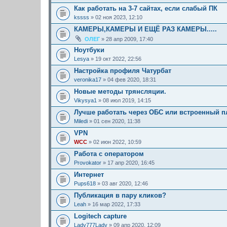
Как работать на 3-7 сайтах, если слабый ПК
kssss
» 02 ноя 2023, 12:10
КАМЕРЫ,КАМЕРЫ И ЕЩЁ РАЗ КАМЕРЫ.....
ОЛЕГ
» 28 апр 2009, 17:40
Ноутбуки
Lesya
» 19 окт 2022, 22:56
Настройка профиля Чатурбат
veronika17
» 04 фев 2020, 18:31
Новые методы трянсляции.
Vikysya1
» 08 июл 2019, 14:15
Лучше работать через ОБС или встроенный п
Miledi
» 01 сен 2020, 11:38
VPN
WCC
» 02 июн 2022, 10:59
Работа с оператором
Provokator
» 17 апр 2020, 16:45
Интернет
Pups618
» 03 авг 2020, 12:46
Публикация в пару кликов?
Leah
» 16 мар 2022, 17:33
Logitech capture
Lady777Lady
» 09 апр 2020, 12:09