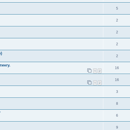
5
2
2
2
e)
2
тингу.
16
1
2
16
1
2
3
8
?
6
9