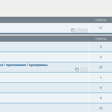
ОТВЕТЫ
37
1
2
3
ОТВЕТЫ
0
0
и / приложения / программы
20
1
2
1
8
9
10