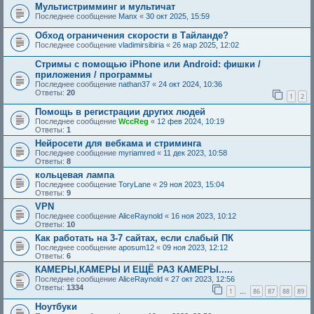
Мультистримминг и мультичат
Последнее сообщение
Manx
«
30 окт 2025, 15:59
Обход ограничения скорости в Тайланде?
Последнее сообщение
vladimirsibiria
«
26 мар 2025, 12:02
Стримы с помощью iPhone или Android: фишки /
приложения / программы
Последнее сообщение
nathan37
«
24 окт 2024, 10:36
Ответы:
20
1
2
Помощь в регистрации других людей
Последнее сообщение
WccReg
«
12 фев 2024, 10:19
Ответы:
1
Нейросети для вебкама и стриминга
Последнее сообщение
myriamred
«
11 дек 2023, 10:58
Ответы:
8
кольцевая лампа
Последнее сообщение
ToryLane
«
29 ноя 2023, 15:04
Ответы:
9
VPN
Последнее сообщение
AliceRaynold
«
16 ноя 2023, 10:12
Ответы:
10
Как работать на 3-7 сайтах, если слабый ПК
Последнее сообщение
aposum12
«
09 ноя 2023, 12:12
Ответы:
6
КАМЕРЫ,КАМЕРЫ И ЕЩЁ РАЗ КАМЕРЫ.....
Последнее сообщение
AliceRaynold
«
27 окт 2023, 12:56
Ответы:
1334
1
86
87
88
89
…
Ноутбуки