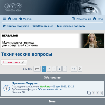
FAQ
Медали
Регистрация
Вход
Список форумов
WebCam бизнес
Технические вопросы
Технические вопросы
Новая тема
Страница
1
из
11
1
2
3
4
5
11
След.
530 тем
…
Объявления
Правила Форума.
Последнее сообщение
WccReg
«
05 дек 2023, 13:13
Добавлено в форуме
Обсуждение сайтов
Ответы:
37
1
2
3
Темы