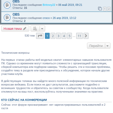
OBS
Последнее сообщение
Britney22
«
06 май 2019, 09:21
Ответы:
15
1
2
OBS
Последнее сообщение
croco
«
26 апр 2019, 13:12
Ответы:
2
Новая тема
Страница
1
из
11
1
2
3
4
5
11
След.
530 тем
…
Перейти
Технические вопросы
На первых этапах работы веб моделью хватит элементарных навыков пользователя
ПК. Однако со временем могут появиться сложности с организацией трансляции,
сборкой компьютера или подбором камеры. Чтобы решить эти и похожие проблемы,
создайте тему в разделе или присоединитесь к обсуждению, которое начали другие
участники клуба.
В действующих топиках вы найдете много полезной информации по техническим
вопросам вебкама. Если поиск не даст результатов, расскажите подробно о
возникших трудностях и обратитесь за советом к сообществу. Когда пользователи
откликнутся на ваш пост, воспользуйтесь полученными знаниями на практике.
КТО СЕЙЧАС НА КОНФЕРЕНЦИИ
Сейчас этот форум просматривают: нет зарегистрированных пользователей и 2
гостя