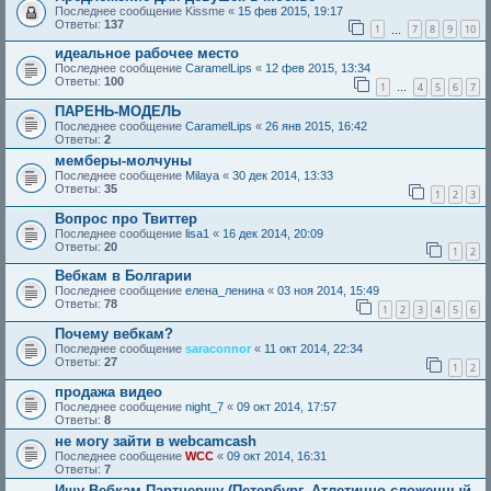
Последнее сообщение
Kissme
«
15 фев 2015, 19:17
Ответы:
137
1
7
8
9
10
…
идеальное рабочее место
Последнее сообщение
CaramelLips
«
12 фев 2015, 13:34
Ответы:
100
1
4
5
6
7
…
ПАРЕНЬ-МОДЕЛЬ
Последнее сообщение
CaramelLips
«
26 янв 2015, 16:42
Ответы:
2
мемберы-молчуны
Последнее сообщение
Milaya
«
30 дек 2014, 13:33
Ответы:
35
1
2
3
Вопрос про Твиттер
Последнее сообщение
lisa1
«
16 дек 2014, 20:09
Ответы:
20
1
2
Вебкам в Болгарии
Последнее сообщение
елена_ленина
«
03 ноя 2014, 15:49
Ответы:
78
1
2
3
4
5
6
Почему вебкам?
Последнее сообщение
saraconnor
«
11 окт 2014, 22:34
Ответы:
27
1
2
продажа видео
Последнее сообщение
night_7
«
09 окт 2014, 17:57
Ответы:
8
не могу зайти в webcamcash
Последнее сообщение
WCC
«
09 окт 2014, 16:31
Ответы:
7
Ищу Вебкам Партнершу (Петербург, Атлетично сложенный