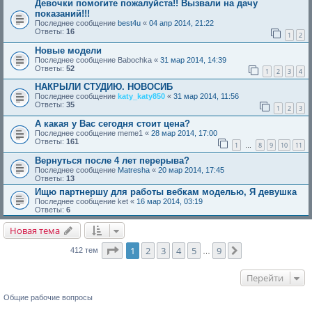
Девочки помогите пожалуйста!! Вызвали на дачу
показаний!!!
Последнее сообщение
best4u
«
04 апр 2014, 21:22
Ответы:
16
1
2
Новые модели
Последнее сообщение
Babochka
«
31 мар 2014, 14:39
Ответы:
52
1
2
3
4
НАКРЫЛИ СТУДИЮ. НОВОСИБ
Последнее сообщение
katy_katy850
«
31 мар 2014, 11:56
Ответы:
35
1
2
3
А какая у Вас сегодня стоит цена?
Последнее сообщение
meme1
«
28 мар 2014, 17:00
Ответы:
161
1
8
9
10
11
…
Вернуться после 4 лет перерыва?
Последнее сообщение
Matresha
«
20 мар 2014, 17:45
Ответы:
13
Ищю партнершу для работы вебкам моделью, Я девушка
Последнее сообщение
ket
«
16 мар 2014, 03:19
Ответы:
6
Новая тема
Страница
1
из
9
1
2
3
4
5
9
След.
412 тем
…
Перейти
Общие рабочие вопросы