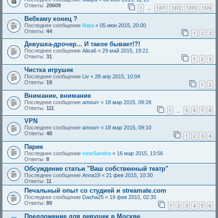
Ответы:
20609
1
1371
1372
1373
1374
…
Вебкаму конец ?
Последнее сообщение
Nata
«
05 июн 2015, 20:00
Ответы:
44
1
2
3
Девушка-дрочер... И такое бывает!?!
Последнее сообщение
Alisa6
«
29 май 2015, 19:21
Ответы:
31
1
2
3
Чистка игрушек
Последнее сообщение
Liv
«
28 апр 2015, 10:04
Ответы:
19
1
2
Внимание, внимание
Последнее сообщение
amourr
«
18 мар 2015, 09:28
Ответы:
111
1
5
6
7
8
…
VPN
Последнее сообщение
amourr
«
18 мар 2015, 09:10
Ответы:
48
1
2
3
4
Парик
Последнее сообщение
newSandra
«
16 мар 2015, 13:56
Ответы:
8
Обсуждение статьи "Ваш собственный театр"
Последнее сообщение
Anna19
«
21 фев 2015, 10:30
Ответы:
11
Печальный опыт со студией и streamate.com
Последнее сообщение
Dasha25
«
19 фев 2015, 02:35
Ответы:
89
1
2
3
4
5
6
Предложение для девушек в Москве