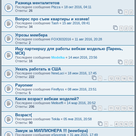
Разница менталитетов
Последнее сообщение
Ptizza
«
18 окт 2016, 04:11
Ответы:
26
1
2
Вопрос про съем квартиры и хозяев!
Последнее сообщение
Tash
«
15 авг 2016, 09:41
Ответы:
34
1
2
3
Угрозы мембера
Последнее сообщение
FOX3032016
«
11 авг 2016, 20:28
Ответы:
2
Ищу партнершу для работы вебкам моделью (Парень,
МСК)
Последнее сообщение
Modelka
«
14 июл 2016, 23:56
Ответы:
16
1
2
Уехать работать в США
Последнее сообщение
NewLuci
«
18 июн 2016, 17:45
Ответы:
222
1
12
13
14
15
…
Payoneer
Последнее сообщение
Fireflyss
«
08 июн 2016, 23:51
Ответы:
5
Какок возраст вебкам моделей?
Последнее сообщение
Meliseffi
«
14 мар 2016, 20:52
Ответы:
206
1
11
12
13
14
…
Возраст(
Последнее сообщение
Tekila
«
05 янв 2016, 20:58
Ответы:
90
1
4
5
6
7
…
Замуж за МИЛЛИОНЕРА !!! (мембера)
Последнее сообщение
eSovenok
«
31 дек 2015, 17:49