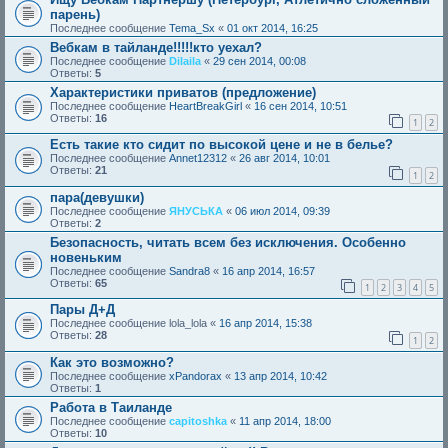
парень)
Последнее сообщение
Tema_Sx
«
01 окт 2014, 16:25
Вебкам в тайланде!!!!!кто уехал?
Последнее сообщение
Dilaila
«
29 сен 2014, 00:08
Ответы:
5
Характеристики приватов (предложение)
Последнее сообщение
HeartBreakGirl
«
16 сен 2014, 10:51
Ответы:
16
1
2
Есть такие кто сидит по высокой цене и не в белье?
Последнее сообщение
Annet12312
«
26 авг 2014, 10:01
Ответы:
21
1
2
пара(девушки)
Последнее сообщение
ЯНУСЬКА
«
06 июл 2014, 09:39
Ответы:
2
Безопасность, читать всем без исключения. Особенно
новеньким
Последнее сообщение
Sandra8
«
16 апр 2014, 16:57
Ответы:
65
1
2
3
4
5
Пары Д+Д
Последнее сообщение
lola_lola
«
16 апр 2014, 15:38
Ответы:
28
1
2
Как это возможно?
Последнее сообщение
xPandorax
«
13 апр 2014, 10:42
Ответы:
1
Работа в Таиланде
Последнее сообщение
capitoshka
«
11 апр 2014, 18:00
Ответы:
10