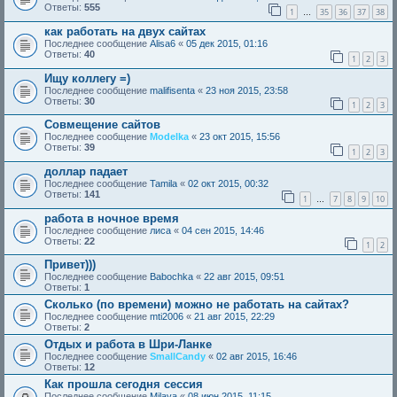
Ответы:
555
1
35
36
37
38
…
как работать на двух сайтах
Последнее сообщение
Alisa6
«
05 дек 2015, 01:16
Ответы:
40
1
2
3
Ищу коллегу =)
Последнее сообщение
malifisenta
«
23 ноя 2015, 23:58
Ответы:
30
1
2
3
Совмещение сайтов
Последнее сообщение
Modelka
«
23 окт 2015, 15:56
Ответы:
39
1
2
3
доллар падает
Последнее сообщение
Tamila
«
02 окт 2015, 00:32
Ответы:
141
1
7
8
9
10
…
работа в ночное время
Последнее сообщение
лиса
«
04 сен 2015, 14:46
Ответы:
22
1
2
Привет)))
Последнее сообщение
Babochka
«
22 авг 2015, 09:51
Ответы:
1
Сколько (по времени) можно не работать на сайтах?
Последнее сообщение
mti2006
«
21 авг 2015, 22:29
Ответы:
2
Отдых и работа в Шри-Ланке
Последнее сообщение
SmallCandy
«
02 авг 2015, 16:46
Ответы:
12
Как прошла сегодня сессия
Последнее сообщение
Milaya
«
08 июн 2015, 11:15