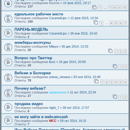
Последнее сообщение
Kissme
«
15 фев 2015, 19:17
Ответы:
137
1
7
8
9
10
…
идеальное рабочее место
Последнее сообщение
CaramelLips
«
12 фев 2015, 13:34
Ответы:
100
1
4
5
6
7
…
ПАРЕНЬ-МОДЕЛЬ
Последнее сообщение
CaramelLips
«
26 янв 2015, 16:42
Ответы:
2
мемберы-молчуны
Последнее сообщение
Milaya
«
30 дек 2014, 13:33
Ответы:
35
1
2
3
Вопрос про Твиттер
Последнее сообщение
lisa1
«
16 дек 2014, 20:09
Ответы:
20
1
2
Вебкам в Болгарии
Последнее сообщение
елена_ленина
«
03 ноя 2014, 15:49
Ответы:
78
1
2
3
4
5
6
Почему вебкам?
Последнее сообщение
saraconnor
«
11 окт 2014, 22:34
Ответы:
27
1
2
продажа видео
Последнее сообщение
night_7
«
09 окт 2014, 17:57
Ответы:
8
не могу зайти в webcamcash
Последнее сообщение
WCC
«
09 окт 2014, 16:31
Ответы:
7
Ищу Вебкам Партнершу (Петербург, Атлетично сложенный