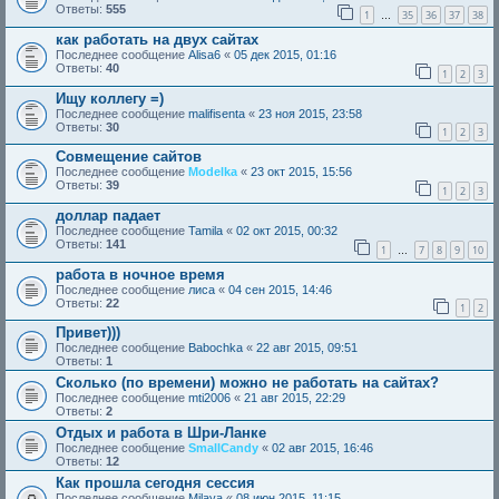
Ответы:
555
1
35
36
37
38
…
как работать на двух сайтах
Последнее сообщение
Alisa6
«
05 дек 2015, 01:16
Ответы:
40
1
2
3
Ищу коллегу =)
Последнее сообщение
malifisenta
«
23 ноя 2015, 23:58
Ответы:
30
1
2
3
Совмещение сайтов
Последнее сообщение
Modelka
«
23 окт 2015, 15:56
Ответы:
39
1
2
3
доллар падает
Последнее сообщение
Tamila
«
02 окт 2015, 00:32
Ответы:
141
1
7
8
9
10
…
работа в ночное время
Последнее сообщение
лиса
«
04 сен 2015, 14:46
Ответы:
22
1
2
Привет)))
Последнее сообщение
Babochka
«
22 авг 2015, 09:51
Ответы:
1
Сколько (по времени) можно не работать на сайтах?
Последнее сообщение
mti2006
«
21 авг 2015, 22:29
Ответы:
2
Отдых и работа в Шри-Ланке
Последнее сообщение
SmallCandy
«
02 авг 2015, 16:46
Ответы:
12
Как прошла сегодня сессия
Последнее сообщение
Milaya
«
08 июн 2015, 11:15