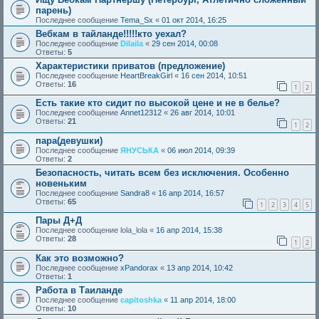
парень)
Последнее сообщение
Tema_Sx
«
01 окт 2014, 16:25
Вебкам в тайланде!!!!!кто уехал?
Последнее сообщение
Dilaila
«
29 сен 2014, 00:08
Ответы:
5
Характеристики приватов (предложение)
Последнее сообщение
HeartBreakGirl
«
16 сен 2014, 10:51
Ответы:
16
1
2
Есть такие кто сидит по высокой цене и не в белье?
Последнее сообщение
Annet12312
«
26 авг 2014, 10:01
Ответы:
21
1
2
пара(девушки)
Последнее сообщение
ЯНУСЬКА
«
06 июл 2014, 09:39
Ответы:
2
Безопасность, читать всем без исключения. Особенно
новеньким
Последнее сообщение
Sandra8
«
16 апр 2014, 16:57
Ответы:
65
1
2
3
4
5
Пары Д+Д
Последнее сообщение
lola_lola
«
16 апр 2014, 15:38
Ответы:
28
1
2
Как это возможно?
Последнее сообщение
xPandorax
«
13 апр 2014, 10:42
Ответы:
1
Работа в Таиланде
Последнее сообщение
capitoshka
«
11 апр 2014, 18:00
Ответы:
10