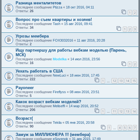
Разница менталитетов
Последнее сообщение
Ptizza
«
18 окт 2016, 04:11
Ответы:
26
1
2
Вопрос про съем квартиры и хозяев!
Последнее сообщение
Tash
«
15 авг 2016, 09:41
Ответы:
34
1
2
3
Угрозы мембера
Последнее сообщение
FOX3032016
«
11 авг 2016, 20:28
Ответы:
2
Ищу партнершу для работы вебкам моделью (Парень,
МСК)
Последнее сообщение
Modelka
«
14 июл 2016, 23:56
Ответы:
16
1
2
Уехать работать в США
Последнее сообщение
NewLuci
«
18 июн 2016, 17:45
Ответы:
222
1
12
13
14
15
…
Payoneer
Последнее сообщение
Fireflyss
«
08 июн 2016, 23:51
Ответы:
5
Какок возраст вебкам моделей?
Последнее сообщение
Meliseffi
«
14 мар 2016, 20:52
Ответы:
206
1
11
12
13
14
…
Возраст(
Последнее сообщение
Tekila
«
05 янв 2016, 20:58
Ответы:
90
1
4
5
6
7
…
Замуж за МИЛЛИОНЕРА !!! (мембера)
Последнее сообщение
eSovenok
«
31 дек 2015, 17:49