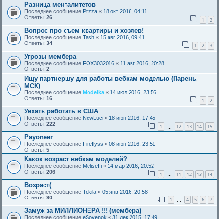
Разница менталитетов
Последнее сообщение
Ptizza
«
18 окт 2016, 04:11
Ответы:
26
1
2
Вопрос про съем квартиры и хозяев!
Последнее сообщение
Tash
«
15 авг 2016, 09:41
Ответы:
34
1
2
3
Угрозы мембера
Последнее сообщение
FOX3032016
«
11 авг 2016, 20:28
Ответы:
2
Ищу партнершу для работы вебкам моделью (Парень,
МСК)
Последнее сообщение
Modelka
«
14 июл 2016, 23:56
Ответы:
16
1
2
Уехать работать в США
Последнее сообщение
NewLuci
«
18 июн 2016, 17:45
Ответы:
222
1
12
13
14
15
…
Payoneer
Последнее сообщение
Fireflyss
«
08 июн 2016, 23:51
Ответы:
5
Какок возраст вебкам моделей?
Последнее сообщение
Meliseffi
«
14 мар 2016, 20:52
Ответы:
206
1
11
12
13
14
…
Возраст(
Последнее сообщение
Tekila
«
05 янв 2016, 20:58
Ответы:
90
1
4
5
6
7
…
Замуж за МИЛЛИОНЕРА !!! (мембера)
Последнее сообщение
eSovenok
«
31 дек 2015, 17:49