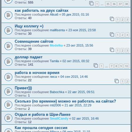
Ответы:
555
1
35
36
37
38
…
как работать на двух сайтах
Последнее сообщение
Alisa6
«
05 дек 2015, 01:16
Ответы:
40
1
2
3
Ищу коллегу =)
Последнее сообщение
malifisenta
«
23 ноя 2015, 23:58
Ответы:
30
1
2
3
Совмещение сайтов
Последнее сообщение
Modelka
«
23 окт 2015, 15:56
Ответы:
39
1
2
3
доллар падает
Последнее сообщение
Tamila
«
02 окт 2015, 00:32
Ответы:
141
1
7
8
9
10
…
работа в ночное время
Последнее сообщение
лиса
«
04 сен 2015, 14:46
Ответы:
22
1
2
Привет)))
Последнее сообщение
Babochka
«
22 авг 2015, 09:51
Ответы:
1
Сколько (по времени) можно не работать на сайтах?
Последнее сообщение
mti2006
«
21 авг 2015, 22:29
Ответы:
2
Отдых и работа в Шри-Ланке
Последнее сообщение
SmallCandy
«
02 авг 2015, 16:46
Ответы:
12
Как прошла сегодня сессия
Последнее сообщение
Milaya
«
08 июн 2015, 11:15