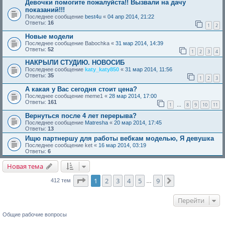
Девочки помогите пожалуйста!! Вызвали на дачу
показаний!!!
Последнее сообщение
best4u
«
04 апр 2014, 21:22
Ответы:
16
1
2
Новые модели
Последнее сообщение
Babochka
«
31 мар 2014, 14:39
Ответы:
52
1
2
3
4
НАКРЫЛИ СТУДИЮ. НОВОСИБ
Последнее сообщение
katy_katy850
«
31 мар 2014, 11:56
Ответы:
35
1
2
3
А какая у Вас сегодня стоит цена?
Последнее сообщение
meme1
«
28 мар 2014, 17:00
Ответы:
161
1
8
9
10
11
…
Вернуться после 4 лет перерыва?
Последнее сообщение
Matresha
«
20 мар 2014, 17:45
Ответы:
13
Ищю партнершу для работы вебкам моделью, Я девушка
Последнее сообщение
ket
«
16 мар 2014, 03:19
Ответы:
6
Новая тема
Страница
1
из
9
1
2
3
4
5
9
След.
412 тем
…
Перейти
Общие рабочие вопросы