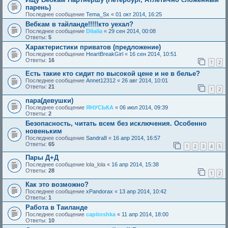
парень)
Последнее сообщение
Tema_Sx
«
01 окт 2014, 16:25
Вебкам в тайланде!!!!!кто уехал?
Последнее сообщение
Dilaila
«
29 сен 2014, 00:08
Ответы:
5
Характеристики приватов (предложение)
Последнее сообщение
HeartBreakGirl
«
16 сен 2014, 10:51
Ответы:
16
1
2
Есть такие кто сидит по высокой цене и не в белье?
Последнее сообщение
Annet12312
«
26 авг 2014, 10:01
Ответы:
21
1
2
пара(девушки)
Последнее сообщение
ЯНУСЬКА
«
06 июл 2014, 09:39
Ответы:
2
Безопасность, читать всем без исключения. Особенно
новеньким
Последнее сообщение
Sandra8
«
16 апр 2014, 16:57
Ответы:
65
1
2
3
4
5
Пары Д+Д
Последнее сообщение
lola_lola
«
16 апр 2014, 15:38
Ответы:
28
1
2
Как это возможно?
Последнее сообщение
xPandorax
«
13 апр 2014, 10:42
Ответы:
1
Работа в Таиланде
Последнее сообщение
capitoshka
«
11 апр 2014, 18:00
Ответы:
10