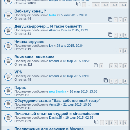
Ответы:
20609
1
1371
1372
1373
1374
…
Вебкаму конец ?
Последнее сообщение
Nata
«
05 июн 2015, 20:00
Ответы:
44
1
2
3
Девушка-дрочер... И такое бывает!?!
Последнее сообщение
Alisa6
«
29 май 2015, 19:21
Ответы:
31
1
2
3
Чистка игрушек
Последнее сообщение
Liv
«
28 апр 2015, 10:04
Ответы:
19
1
2
Внимание, внимание
Последнее сообщение
amourr
«
18 мар 2015, 09:28
Ответы:
111
1
5
6
7
8
…
VPN
Последнее сообщение
amourr
«
18 мар 2015, 09:10
Ответы:
48
1
2
3
4
Парик
Последнее сообщение
newSandra
«
16 мар 2015, 13:56
Ответы:
8
Обсуждение статьи "Ваш собственный театр"
Последнее сообщение
Anna19
«
21 фев 2015, 10:30
Ответы:
11
Печальный опыт со студией и streamate.com
Последнее сообщение
Dasha25
«
19 фев 2015, 02:35
Ответы:
89
1
2
3
4
5
6
Предложение для девушек в Москве