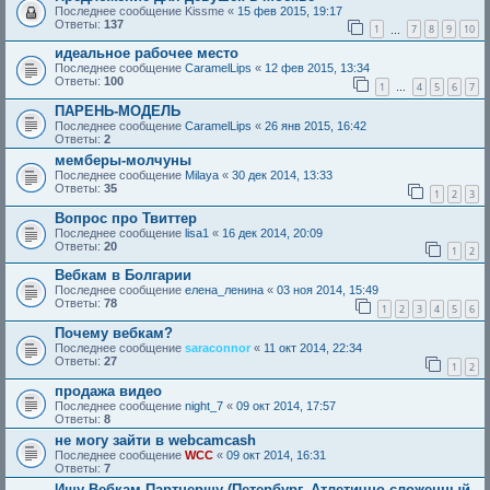
Последнее сообщение
Kissme
«
15 фев 2015, 19:17
Ответы:
137
1
7
8
9
10
…
идеальное рабочее место
Последнее сообщение
CaramelLips
«
12 фев 2015, 13:34
Ответы:
100
1
4
5
6
7
…
ПАРЕНЬ-МОДЕЛЬ
Последнее сообщение
CaramelLips
«
26 янв 2015, 16:42
Ответы:
2
мемберы-молчуны
Последнее сообщение
Milaya
«
30 дек 2014, 13:33
Ответы:
35
1
2
3
Вопрос про Твиттер
Последнее сообщение
lisa1
«
16 дек 2014, 20:09
Ответы:
20
1
2
Вебкам в Болгарии
Последнее сообщение
елена_ленина
«
03 ноя 2014, 15:49
Ответы:
78
1
2
3
4
5
6
Почему вебкам?
Последнее сообщение
saraconnor
«
11 окт 2014, 22:34
Ответы:
27
1
2
продажа видео
Последнее сообщение
night_7
«
09 окт 2014, 17:57
Ответы:
8
не могу зайти в webcamcash
Последнее сообщение
WCC
«
09 окт 2014, 16:31
Ответы:
7
Ищу Вебкам Партнершу (Петербург, Атлетично сложенный