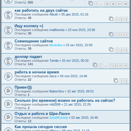
Ответы:
555
1
35
36
37
38
…
как работать на двух сайтах
Последнее сообщение
Alisa6
«
05 дек 2015, 01:16
Ответы:
40
1
2
3
Ищу коллегу =)
Последнее сообщение
malifisenta
«
23 ноя 2015, 23:58
Ответы:
30
1
2
3
Совмещение сайтов
Последнее сообщение
Modelka
«
23 окт 2015, 15:56
Ответы:
39
1
2
3
доллар падает
Последнее сообщение
Tamila
«
02 окт 2015, 00:32
Ответы:
141
1
7
8
9
10
…
работа в ночное время
Последнее сообщение
лиса
«
04 сен 2015, 14:46
Ответы:
22
1
2
Привет)))
Последнее сообщение
Babochka
«
22 авг 2015, 09:51
Ответы:
1
Сколько (по времени) можно не работать на сайтах?
Последнее сообщение
mti2006
«
21 авг 2015, 22:29
Ответы:
2
Отдых и работа в Шри-Ланке
Последнее сообщение
SmallCandy
«
02 авг 2015, 16:46
Ответы:
12
Как прошла сегодня сессия
Последнее сообщение
Milaya
«
08 июн 2015, 11:15