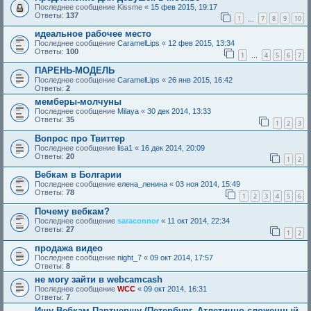
Последнее сообщение
Kissme
«
15 фев 2015, 19:17
Ответы:
137
1
7
8
9
10
…
идеальное рабочее место
Последнее сообщение
CaramelLips
«
12 фев 2015, 13:34
Ответы:
100
1
4
5
6
7
…
ПАРЕНЬ-МОДЕЛЬ
Последнее сообщение
CaramelLips
«
26 янв 2015, 16:42
Ответы:
2
мемберы-молчуны
Последнее сообщение
Milaya
«
30 дек 2014, 13:33
Ответы:
35
1
2
3
Вопрос про Твиттер
Последнее сообщение
lisa1
«
16 дек 2014, 20:09
Ответы:
20
1
2
Вебкам в Болгарии
Последнее сообщение
елена_ленина
«
03 ноя 2014, 15:49
Ответы:
78
1
2
3
4
5
6
Почему вебкам?
Последнее сообщение
saraconnor
«
11 окт 2014, 22:34
Ответы:
27
1
2
продажа видео
Последнее сообщение
night_7
«
09 окт 2014, 17:57
Ответы:
8
не могу зайти в webcamcash
Последнее сообщение
WCC
«
09 окт 2014, 16:31
Ответы:
7
Ищу Вебкам Партнершу (Петербург, Атлетично сложенный