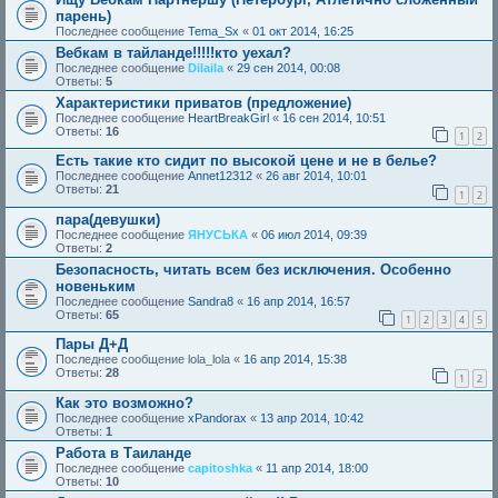
парень)
Последнее сообщение
Tema_Sx
«
01 окт 2014, 16:25
Вебкам в тайланде!!!!!кто уехал?
Последнее сообщение
Dilaila
«
29 сен 2014, 00:08
Ответы:
5
Характеристики приватов (предложение)
Последнее сообщение
HeartBreakGirl
«
16 сен 2014, 10:51
Ответы:
16
1
2
Есть такие кто сидит по высокой цене и не в белье?
Последнее сообщение
Annet12312
«
26 авг 2014, 10:01
Ответы:
21
1
2
пара(девушки)
Последнее сообщение
ЯНУСЬКА
«
06 июл 2014, 09:39
Ответы:
2
Безопасность, читать всем без исключения. Особенно
новеньким
Последнее сообщение
Sandra8
«
16 апр 2014, 16:57
Ответы:
65
1
2
3
4
5
Пары Д+Д
Последнее сообщение
lola_lola
«
16 апр 2014, 15:38
Ответы:
28
1
2
Как это возможно?
Последнее сообщение
xPandorax
«
13 апр 2014, 10:42
Ответы:
1
Работа в Таиланде
Последнее сообщение
capitoshka
«
11 апр 2014, 18:00
Ответы:
10