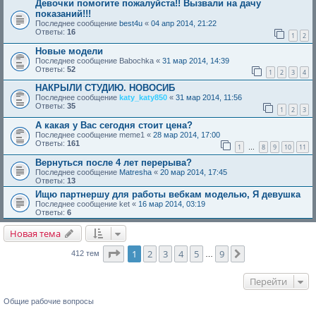
Девочки помогите пожалуйста!! Вызвали на дачу
показаний!!!
Последнее сообщение
best4u
«
04 апр 2014, 21:22
Ответы:
16
1
2
Новые модели
Последнее сообщение
Babochka
«
31 мар 2014, 14:39
Ответы:
52
1
2
3
4
НАКРЫЛИ СТУДИЮ. НОВОСИБ
Последнее сообщение
katy_katy850
«
31 мар 2014, 11:56
Ответы:
35
1
2
3
А какая у Вас сегодня стоит цена?
Последнее сообщение
meme1
«
28 мар 2014, 17:00
Ответы:
161
1
8
9
10
11
…
Вернуться после 4 лет перерыва?
Последнее сообщение
Matresha
«
20 мар 2014, 17:45
Ответы:
13
Ищю партнершу для работы вебкам моделью, Я девушка
Последнее сообщение
ket
«
16 мар 2014, 03:19
Ответы:
6
Новая тема
Страница
1
из
9
1
2
3
4
5
9
След.
412 тем
…
Перейти
Общие рабочие вопросы