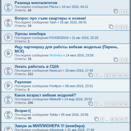
Разница менталитетов
Последнее сообщение
Ptizza
«
18 окт 2016, 04:11
Ответы:
26
1
2
Вопрос про съем квартиры и хозяев!
Последнее сообщение
Tash
«
15 авг 2016, 09:41
Ответы:
34
1
2
3
Угрозы мембера
Последнее сообщение
FOX3032016
«
11 авг 2016, 20:28
Ответы:
2
Ищу партнершу для работы вебкам моделью (Парень,
МСК)
Последнее сообщение
Modelka
«
14 июл 2016, 23:56
Ответы:
16
1
2
Уехать работать в США
Последнее сообщение
NewLuci
«
18 июн 2016, 17:45
Ответы:
222
1
12
13
14
15
…
Payoneer
Последнее сообщение
Fireflyss
«
08 июн 2016, 23:51
Ответы:
5
Какок возраст вебкам моделей?
Последнее сообщение
Meliseffi
«
14 мар 2016, 20:52
Ответы:
206
1
11
12
13
14
…
Возраст(
Последнее сообщение
Tekila
«
05 янв 2016, 20:58
Ответы:
90
1
4
5
6
7
…
Замуж за МИЛЛИОНЕРА !!! (мембера)
Последнее сообщение
eSovenok
«
31 дек 2015, 17:49