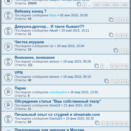
Ответы:
20609
1
1371
1372
1373
1374
…
Вебкаму конец ?
Последнее сообщение
Nata
«
05 июн 2015, 20:00
Ответы:
44
1
2
3
Девушка-дрочер... И такое бывает!?!
Последнее сообщение
Alisa6
«
29 май 2015, 19:21
Ответы:
31
1
2
3
Чистка игрушек
Последнее сообщение
Liv
«
28 апр 2015, 10:04
Ответы:
19
1
2
Внимание, внимание
Последнее сообщение
amourr
«
18 мар 2015, 09:28
Ответы:
111
1
5
6
7
8
…
VPN
Последнее сообщение
amourr
«
18 мар 2015, 09:10
Ответы:
48
1
2
3
4
Парик
Последнее сообщение
newSandra
«
16 мар 2015, 13:56
Ответы:
8
Обсуждение статьи "Ваш собственный театр"
Последнее сообщение
Anna19
«
21 фев 2015, 10:30
Ответы:
11
Печальный опыт со студией и streamate.com
Последнее сообщение
Dasha25
«
19 фев 2015, 02:35
Ответы:
89
1
2
3
4
5
6
Предложение для девушек в Москве