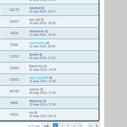
Sandra8
28270
16 апр 2014, 16:57
lola_lola
10957
16 апр 2014, 15:38
xPandorax
4358
13 апр 2014, 10:42
capitoshka
5268
11 апр 2014, 18:00
best4u
11052
04 апр 2014, 21:22
Babochka
23064
31 мар 2014, 14:39
katy_katy850
15002
31 мар 2014, 11:56
meme1
48782
28 мар 2014, 17:00
Matresha
4966
20 мар 2014, 17:45
ket
4303
16 мар 2014, 03:19
Страница
1
из
9
1
2
3
4
5
9
След.
412 тем
…