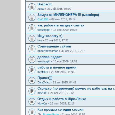
Возраст(
лиса
» 25 май 2015, 05:09
Замуж за МИЛЛИОНЕРА !!! (мембера)
Cat1993
» 07 июн 2011, 19:14
как работать на двух сайтах
teasinggirl
» 15 ноя 2009, 03:02
Ищу коллегу =)
key
» 28 окт 2015, 17:31
Совмещение сайтов
ppperfectwoman
» 31 авг 2013, 21:27
доллар падает
teasinggirl
» 16 ноя 2009, 17:02
работа в ночное время
svetik01
» 26 авг 2015, 14:06
Привет)))
DivaXxXx
» 22 авг 2015, 04:42
Сколько (по времени) можно не работать на с
mti2006
» 21 авг 2015, 21:42
Отдых и работа в Шри-Ланке
KittyKat
» 28 июл 2015, 21:16
Как прошла сегодня сессия
Poetry4love
» 11 ноя 2010, 11:56