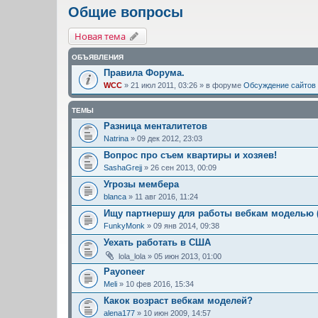
Общие вопросы
Новая тема
ОБЪЯВЛЕНИЯ
Правила Форума.
WCC
» 21 июл 2011, 03:26 » в форуме
Обсуждение сайтов
ТЕМЫ
Разница менталитетов
Natrina
» 09 дек 2012, 23:03
Вопрос про съем квартиры и хозяев!
SashaGrejj
» 26 сен 2013, 00:09
Угрозы мембера
blanca
» 11 авг 2016, 11:24
Ищу партнершу для работы вебкам моделью 
FunkyMonk
» 09 янв 2014, 09:38
Уехать работать в США
lola_lola
» 05 июн 2013, 01:00
Payoneer
Meli
» 10 фев 2016, 15:34
Какок возраст вебкам моделей?
alena177
» 10 июн 2009, 14:57