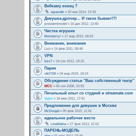
Вебкаму конец ?
aquarelle
» 20 янв 2014, 23:35
Девушка-дрочер... И такое бывает!?!
presidentmodel
» 16 дек 2012, 13:40
Чистка игрушек
Morsberry!
» 17 мар 2015, 09:03
Внимание, внимание
Luci
» 14 фев 2011, 08:40
VPN
kiss7
» 18 сен 2012, 18:25
Парик
vik0708
» 04 мар 2015, 18:24
Обсуждение статьи "Ваш собственный театр"
WCC
» 05 сен 2008, 10:50
Печальный опыт со студией и streamate.com
Vajlet
» 16 июн 2011, 17:51
Предложение для девушек в Москве
McDougal
» 05 фев 2015, 11:02
идеальное рабочее место
LinaMalina
» 27 фев 2013, 22:02
ПАРЕНЬ-МОДЕЛЬ
aloe
» 01 июн 2014, 02:46