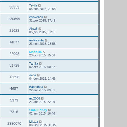
Tekila
38353
05 янв 2016, 20:58
eSovenok
130699
31 дек 2015, 17:49
Alisa6
21623
05 дек 2015, 01:16
malifisenta
14877
23 ноя 2015, 23:58
Modelka
22993
23 окт 2015, 15:56
Tamila
51728
02 окт 2015, 00:32
лиса
13698
04 сен 2015, 14:46
Babochka
4657
22 авг 2015, 09:51
mti2006
5373
21 авг 2015, 22:29
SmallCandy
7318
02 авг 2015, 16:46
Milaya
2380070
08 июн 2015, 11:15