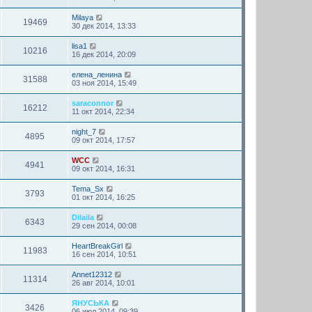
Milaya
19469
30 дек 2014, 13:33
lisa1
10216
16 дек 2014, 20:09
елена_ленина
31588
03 ноя 2014, 15:49
saraconnor
16212
11 окт 2014, 22:34
night_7
4895
09 окт 2014, 17:57
WCC
4941
09 окт 2014, 16:31
Tema_Sx
3793
01 окт 2014, 16:25
Dilaila
6343
29 сен 2014, 00:08
HeartBreakGirl
11983
16 сен 2014, 10:51
Annet12312
11314
26 авг 2014, 10:01
ЯНУСЬКА
3426
06 июл 2014, 09:39