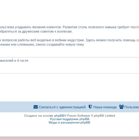
луслова угадывать желания клиентов. Развитие столь полезного навыка требует пост
обратиться за дружеским советом к коллегам.
их вопросов работы веб моделью в вебкам индустрии. Здесь можно получить помощь 
анными или сложными, смело создавайте новую тему.
вателей и 4 гостя
Связаться с администрацией
Наша команда
Пользов
Создано на основе
phpBB
® Forum Software © phpBB Limited
Русская поддержка phpBB
Моды и расширения phpBB