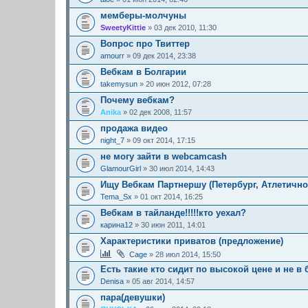
мемберы-молчуны
SweetyKittie
» 03 дек 2010, 11:30
Вопрос про Твиттер
amourr
» 09 дек 2014, 23:38
Вебкам в Болгарии
takemysun
» 20 июн 2012, 07:28
Почему вебкам?
Anika
» 02 дек 2008, 11:57
продажа видео
night_7
» 09 окт 2014, 17:15
не могу зайти в webcamcash
GlamourGirl
» 30 июл 2014, 14:43
Ищу Вебкам Партнершу (Петербург, Атлетичн
Tema_Sx
» 01 окт 2014, 16:25
Вебкам в тайланде!!!!!кто уехал?
карина12
» 30 июн 2011, 14:01
Характеристики приватов (предложение)
Cage
» 28 июл 2014, 15:50
Есть такие кто сидит по высокой цене и не в 
Denisa
» 05 авг 2014, 14:57
пара(девушки)