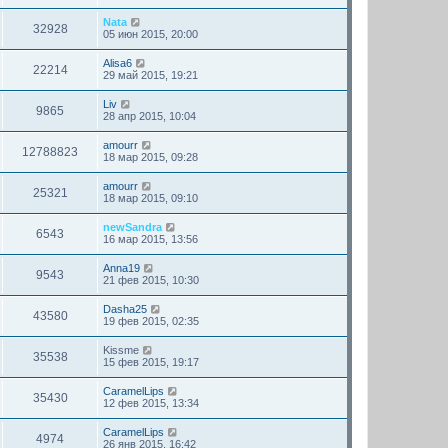
Nata
32928
05 июн 2015, 20:00
Alisa6
22214
29 май 2015, 19:21
Liv
9865
28 апр 2015, 10:04
amourr
12788823
18 мар 2015, 09:28
amourr
25321
18 мар 2015, 09:10
newSandra
6543
16 мар 2015, 13:56
Anna19
9543
21 фев 2015, 10:30
Dasha25
43580
19 фев 2015, 02:35
Kissme
35538
15 фев 2015, 19:17
CaramelLips
35430
12 фев 2015, 13:34
CaramelLips
4974
26 янв 2015, 16:42