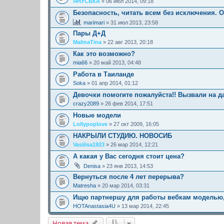
ЯНУСЬКА
» 06 июл 2014, 09:18
Безопасность, читать всем без исключения.
marimari
» 31 июл 2013, 23:58
Пары Д+Д
MalinaTina
» 22 авг 2013, 20:18
Как это возможно?
mia66
» 20 май 2013, 04:48
Работа в Таиланде
Soka
» 01 апр 2014, 01:12
Девочки помогите пожалуйста!! Вызвали на да
crazy2089
» 26 фев 2014, 17:51
Новые модели
Lollypoplove
» 27 окт 2009, 16:05
НАКРЫЛИ СТУДИЮ. НОВОСИБ
Vasilisa1923
» 26 мар 2014, 12:21
А какая у Вас сегодня стоит цена?
Denisa
» 23 янв 2013, 14:53
Вернуться после 4 лет перерыва?
Matresha
» 20 мар 2014, 03:31
Ищю партнершу для работы вебкам моделью,
HOTAnastasia4U
» 13 мар 2014, 22:45
Новая тема