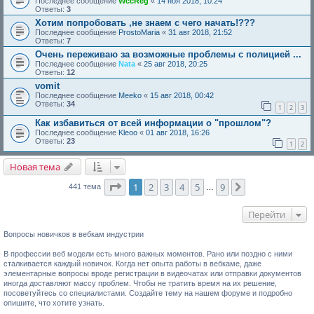
Последнее сообщение
WccReg
«
14 ноя 2018, 10:24
Ответы:
3
Хотим попробовать ,не знаем с чего начать!???
Последнее сообщение
ProstoMaria
«
31 авг 2018, 21:52
Ответы:
7
Очень переживаю за возможные проблемы с полицией ...
Последнее сообщение
Nata
«
25 авг 2018, 20:25
Ответы:
12
vomit
Последнее сообщение
Meeko
«
15 авг 2018, 00:42
Ответы:
34
1
2
3
Как избавиться от всей информации о "прошлом"?
Последнее сообщение
Kleoo
«
01 авг 2018, 16:26
Ответы:
23
1
2
Новая тема
Страница
1
из
9
1
2
3
4
5
9
След.
441 тема
…
Перейти
Вопросы новичков в вебкам индустрии
В профессии веб модели есть много важных моментов. Рано или поздно с ними
сталкивается каждый новичок. Когда нет опыта работы в вебкаме, даже
элементарные вопросы вроде регистрации в видеочатах или отправки документов
иногда доставляют массу проблем. Чтобы не тратить время на их решение,
посоветуйтесь со специалистами. Создайте тему на нашем форуме и подробно
опишите, что хотите узнать.