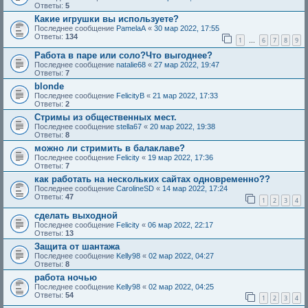
Ответы:
5
Какие игрушки вы используете?
Последнее сообщение
PamelaA
«
30 мар 2022, 17:55
Ответы:
134
1
6
7
8
9
…
Работа в паре или соло?Что выгоднее?
Последнее сообщение
natalie68
«
27 мар 2022, 19:47
Ответы:
7
blonde
Последнее сообщение
FelicityB
«
21 мар 2022, 17:33
Ответы:
2
Стримы из общественных мест.
Последнее сообщение
stella67
«
20 мар 2022, 19:38
Ответы:
8
можно ли стримить в балаклаве?
Последнее сообщение
Felicity
«
19 мар 2022, 17:36
Ответы:
7
как работать на нескольких сайтах одновременно??
Последнее сообщение
CarolineSD
«
14 мар 2022, 17:24
Ответы:
47
1
2
3
4
сделать выходной
Последнее сообщение
Felicity
«
06 мар 2022, 22:17
Ответы:
13
Защита от шантажа
Последнее сообщение
Kelly98
«
02 мар 2022, 04:27
Ответы:
8
работа ночью
Последнее сообщение
Kelly98
«
02 мар 2022, 04:25
Ответы:
54
1
2
3
4