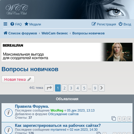
FAQ
Медали
Регистрация
Вход
Список форумов
WebCam бизнес
Вопросы новичков
Вопросы новичков
Новая тема
Страница
1
из
9
1
2
3
4
5
9
След.
441 тема
…
Объявления
Правила Форума.
Последнее сообщение
WccReg
«
05 дек 2023, 13:13
Добавлено в форуме
Обсуждение сайтов
Ответы:
37
1
2
3
Как зарегистрироваться на рабочих сайтах?
Последнее сообщение
myriamred
«
02 ноя 2023, 14:30
Ответы:
126