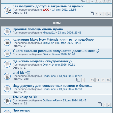
1
6
7
8
9
…
Как получить доступ в закрытые разделы?
Последнее сообщение
WCC
«
14 июл 2011, 16:55
Ответы:
53
1
2
3
4
Темы
Срочная помощь очень нужна.
Последнее сообщение
Mjoopqi11
«
23 апр 2026, 23:48
Категория Make New Friends или что то подобное
Последнее сообщение
MiniMuse
«
02 мар 2026, 11:31
Ответы:
2
У кого сколько реально получается делать в месяц?
Последнее сообщение
Olek
«
14 янв 2026, 00:40
где искать моделей скауту-новичку?
Последнее сообщение
Olek
«
14 янв 2026, 00:31
Ответы:
1
anal bb =)))
Последнее сообщение
FidanSanc
«
13 дек 2024, 03:07
Ответы:
230
1
13
14
15
16
…
Ищу девушку для совместных планов и более...
Последнее сообщение
FidanSanc
«
13 дек 2024, 02:53
Ответы:
11
Тем кому за 30
Последнее сообщение
GuillaumeRav
«
13 дек 2024, 01:45
Ответы:
21
1
2
Про гетеро