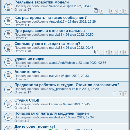
Реальные заработки модели
Последнее сообщение
Viviana
«
28 фев 2022, 01:49
Ответы:
97
1
4
5
6
7
…
Как реагировать на такие сообщения?
Последнее сообщение
Anabella17
«
27 фев 2022, 15:29
Ответы:
11
Про раздевание и отпечатки пальцев
Последнее сообщение
marcia53
«
26 фев 2022, 00:50
Ответы:
5
Сколько у кого выходит за месяц?
Последнее сообщение
marcia53
«
26 фев 2022, 00:48
Ответы:
78
1
2
3
4
5
6
удаление видео
Последнее сообщение
wandaAndWishion
«
23 фев 2022, 02:36
Ответы:
1
Анонимность
Последнее сообщение
tracyll
«
06 фев 2022, 22:33
Ответы:
8
Предложили работать в студии. Стоит ли соглашаться?
Последнее сообщение
shy_princess
«
16 янв 2021, 13:20
Ответы:
17
1
2
Студия СПБ!!
Последнее сообщение
karinab
«
09 янв 2021, 15:45
Ответы:
9
Почасовая оплата для моделей парней
Последнее сообщение
mashulka
«
10 май 2019, 12:34
Ответы:
2
Дайте совет новичку!