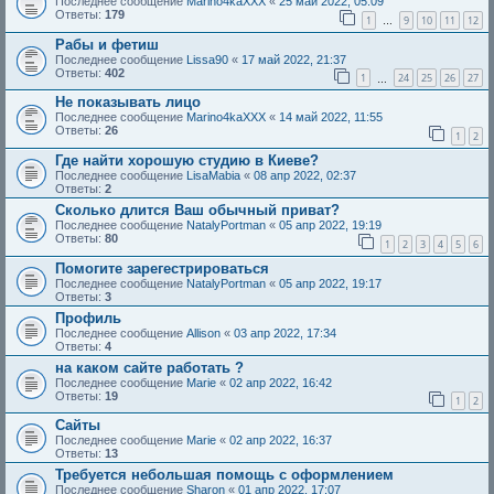
Последнее сообщение
Marino4kaXXX
«
25 май 2022, 05:09
Ответы:
179
1
9
10
11
12
…
Рабы и фетиш
Последнее сообщение
Lissa90
«
17 май 2022, 21:37
Ответы:
402
1
24
25
26
27
…
Не показывать лицо
Последнее сообщение
Marino4kaXXX
«
14 май 2022, 11:55
Ответы:
26
1
2
Где найти хорошую студию в Киеве?
Последнее сообщение
LisaMabia
«
08 апр 2022, 02:37
Ответы:
2
Сколько длится Ваш обычный приват?
Последнее сообщение
NatalyPortman
«
05 апр 2022, 19:19
Ответы:
80
1
2
3
4
5
6
Помогите зарегестрироваться
Последнее сообщение
NatalyPortman
«
05 апр 2022, 19:17
Ответы:
3
Профиль
Последнее сообщение
Allison
«
03 апр 2022, 17:34
Ответы:
4
на каком сайте работать ?
Последнее сообщение
Marie
«
02 апр 2022, 16:42
Ответы:
19
1
2
Сайты
Последнее сообщение
Marie
«
02 апр 2022, 16:37
Ответы:
13
Требуется небольшая помощь с оформлением
Последнее сообщение
Sharon
«
01 апр 2022, 17:07