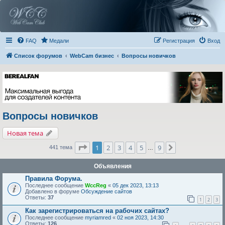
FAQ
Медали
Регистрация
Вход
Список форумов
WebCam бизнес
Вопросы новичков
Вопросы новичков
Новая тема
Страница
1
из
9
1
2
3
4
5
9
След.
441 тема
…
Объявления
Правила Форума.
Последнее сообщение
WccReg
«
05 дек 2023, 13:13
Добавлено в форуме
Обсуждение сайтов
Ответы:
37
1
2
3
Как зарегистрироваться на рабочих сайтах?
Последнее сообщение
myriamred
«
02 ноя 2023, 14:30
Ответы:
126