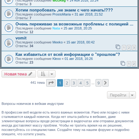
Последнее сообщение
WccReg
«
14 ноя 2018, 10:24
Ответы:
3
Хотим попробовать ,не знаем с чего начать!???
Последнее сообщение
ProstoMaria
«
31 авг 2018, 21:52
Ответы:
7
Очень переживаю за возможные проблемы с полицией ...
Последнее сообщение
Nata
«
25 авг 2018, 20:25
Ответы:
12
vomit
Последнее сообщение
Meeko
«
15 авг 2018, 00:42
Ответы:
34
1
2
3
Как избавиться от всей информации о "прошлом"?
Последнее сообщение
Kleoo
«
01 авг 2018, 16:26
Ответы:
23
1
2
Новая тема
Страница
1
из
9
1
2
3
4
5
9
След.
441 тема
…
Перейти
Вопросы новичков в вебкам индустрии
В профессии веб модели есть много важных моментов. Рано или поздно с ними
сталкивается каждый новичок. Когда нет опыта работы в вебкаме, даже
элементарные вопросы вроде регистрации в видеочатах или отправки документов
иногда доставляют массу проблем. Чтобы не тратить время на их решение,
посоветуйтесь со специалистами. Создайте тему на нашем форуме и подробно
опишите, что хотите узнать.