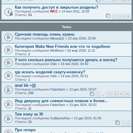
1
6
7
8
9
…
Как получить доступ в закрытые разделы?
Последнее сообщение
WCC
«
14 июл 2011, 16:55
Ответы:
53
1
2
3
4
Темы
Срочная помощь очень нужна.
Последнее сообщение
Mjoopqi11
«
23 апр 2026, 23:48
Категория Make New Friends или что то подобное
Последнее сообщение
MiniMuse
«
02 мар 2026, 11:31
Ответы:
2
У кого сколько реально получается делать в месяц?
Последнее сообщение
Olek
«
14 янв 2026, 00:40
где искать моделей скауту-новичку?
Последнее сообщение
Olek
«
14 янв 2026, 00:31
Ответы:
1
anal bb =)))
Последнее сообщение
FidanSanc
«
13 дек 2024, 03:07
Ответы:
230
1
13
14
15
16
…
Ищу девушку для совместных планов и более...
Последнее сообщение
FidanSanc
«
13 дек 2024, 02:53
Ответы:
11
Тем кому за 30
Последнее сообщение
GuillaumeRav
«
13 дек 2024, 01:45
Ответы:
21
1
2
Про гетеро