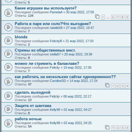
Ответы:
5
Какие игрушки вы используете?
Последнее сообщение
PamelaA
«
30 мар 2022, 17:55
Ответы:
134
1
6
7
8
9
…
Работа в паре или соло?Что выгоднее?
Последнее сообщение
natalie68
«
27 мар 2022, 19:47
Ответы:
7
blonde
Последнее сообщение
FelicityB
«
21 мар 2022, 17:33
Ответы:
2
Стримы из общественных мест.
Последнее сообщение
stella67
«
20 мар 2022, 19:38
Ответы:
8
можно ли стримить в балаклаве?
Последнее сообщение
Felicity
«
19 мар 2022, 17:36
Ответы:
7
как работать на нескольких сайтах одновременно??
Последнее сообщение
CarolineSD
«
14 мар 2022, 17:24
Ответы:
47
1
2
3
4
сделать выходной
Последнее сообщение
Felicity
«
06 мар 2022, 22:17
Ответы:
13
Защита от шантажа
Последнее сообщение
Kelly98
«
02 мар 2022, 04:27
Ответы:
8
работа ночью
Последнее сообщение
Kelly98
«
02 мар 2022, 04:25
Ответы:
54
1
2
3
4