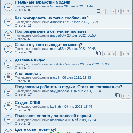
Реальные заработки модели
Последнее сообщение
Viviana
«
28 фев 2022, 01:49
Ответы:
97
1
4
5
6
7
…
Как реагировать на такие сообщения?
Последнее сообщение
Anabella17
«
27 фев 2022, 15:29
Ответы:
11
Про раздевание и отпечатки пальцев
Последнее сообщение
marcia53
«
26 фев 2022, 00:50
Ответы:
5
Сколько у кого выходит за месяц?
Последнее сообщение
marcia53
«
26 фев 2022, 00:48
Ответы:
78
1
2
3
4
5
6
удаление видео
Последнее сообщение
wandaAndWishion
«
23 фев 2022, 02:36
Ответы:
1
Анонимность
Последнее сообщение
tracyll
«
06 фев 2022, 22:33
Ответы:
8
Предложили работать в студии. Стоит ли соглашаться?
Последнее сообщение
shy_princess
«
16 янв 2021, 13:20
Ответы:
17
1
2
Студия СПБ!!
Последнее сообщение
karinab
«
09 янв 2021, 15:45
Ответы:
9
Почасовая оплата для моделей парней
Последнее сообщение
mashulka
«
10 май 2019, 12:34
Ответы:
2
Дайте совет новичку!