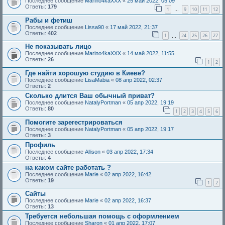
Последнее сообщение
Marino4kaXXX
«
25 май 2022, 05:09
Ответы:
179
1
9
10
11
12
…
Рабы и фетиш
Последнее сообщение
Lissa90
«
17 май 2022, 21:37
Ответы:
402
1
24
25
26
27
…
Не показывать лицо
Последнее сообщение
Marino4kaXXX
«
14 май 2022, 11:55
Ответы:
26
1
2
Где найти хорошую студию в Киеве?
Последнее сообщение
LisaMabia
«
08 апр 2022, 02:37
Ответы:
2
Сколько длится Ваш обычный приват?
Последнее сообщение
NatalyPortman
«
05 апр 2022, 19:19
Ответы:
80
1
2
3
4
5
6
Помогите зарегестрироваться
Последнее сообщение
NatalyPortman
«
05 апр 2022, 19:17
Ответы:
3
Профиль
Последнее сообщение
Allison
«
03 апр 2022, 17:34
Ответы:
4
на каком сайте работать ?
Последнее сообщение
Marie
«
02 апр 2022, 16:42
Ответы:
19
1
2
Сайты
Последнее сообщение
Marie
«
02 апр 2022, 16:37
Ответы:
13
Требуется небольшая помощь с оформлением
Последнее сообщение
Sharon
«
01 апр 2022, 17:07